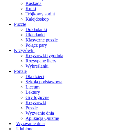
Kaskada
Kulki
Trójkowy sprint
Kalejdoskop
Puzzle
Dokładanki
Układanki
Klasyczne puzzle
Połącz pary
Krzyżówki
Krzyżówki tygodnia
Rozsypane litery
Wykreślanki
Portale
Dla dzieci
Szkoła podstawowa
Liceum
Lektury
Gry logiczne
Krzyżówki
Puzzle
Wyzwanie dnia
Aplikacja Quizme
Wyzwanie dnia
Ulubione