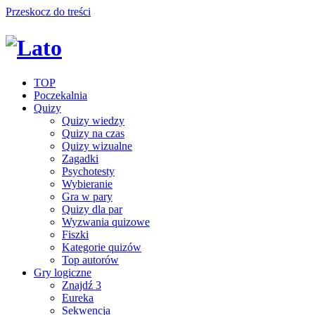
Przeskocz do treści
TOP
Poczekalnia
Quizy
Quizy wiedzy
Quizy na czas
Quizy wizualne
Zagadki
Psychotesty
Wybieranie
Gra w pary
Quizy dla par
Wyzwania quizowe
Fiszki
Kategorie quizów
Top autorów
Gry logiczne
Znajdź 3
Eureka
Sekwencja