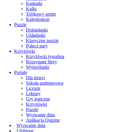
Kaskada
Kulki
Trójkowy sprint
Kalejdoskop
Puzzle
Dokładanki
Układanki
Klasyczne puzzle
Połącz pary
Krzyżówki
Krzyżówki tygodnia
Rozsypane litery
Wykreślanki
Portale
Dla dzieci
Szkoła podstawowa
Liceum
Lektury
Gry logiczne
Krzyżówki
Puzzle
Wyzwanie dnia
Aplikacja Quizme
Wyzwanie dnia
Ulubione