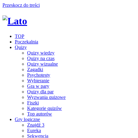
Przeskocz do treści
TOP
Poczekalnia
Quizy
Quizy wiedzy
Quizy na czas
Quizy wizualne
Zagadki
Psychotesty
Wybieranie
Gra w pary
Quizy dla par
Wyzwania quizowe
Fiszki
Kategorie quizów
Top autorów
Gry logiczne
Znajdź 3
Eureka
Sekwencja