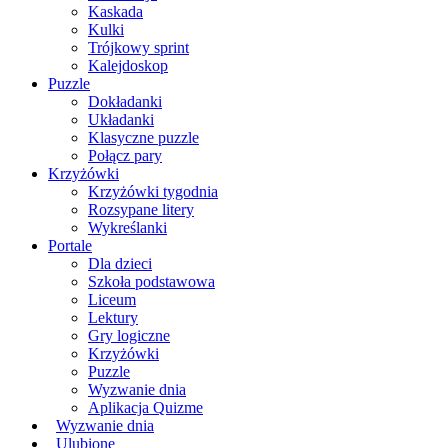
Kaskada
Kulki
Trójkowy sprint
Kalejdoskop
Puzzle
Dokładanki
Układanki
Klasyczne puzzle
Połącz pary
Krzyżówki
Krzyżówki tygodnia
Rozsypane litery
Wykreślanki
Portale
Dla dzieci
Szkoła podstawowa
Liceum
Lektury
Gry logiczne
Krzyżówki
Puzzle
Wyzwanie dnia
Aplikacja Quizme
Wyzwanie dnia
Ulubione