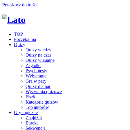
Przeskocz do treści
TOP
Poczekalnia
Quizy
Quizy wiedzy
Quizy na czas
Quizy wizualne
Zagadki
Psychotesty
Wybieranie
Gra w pary
Quizy dla par
Wyzwania quizowe
Fiszki
Kategorie quizów
Top autorów
Gry logiczne
Znajdź 3
Eureka
Sekwencja