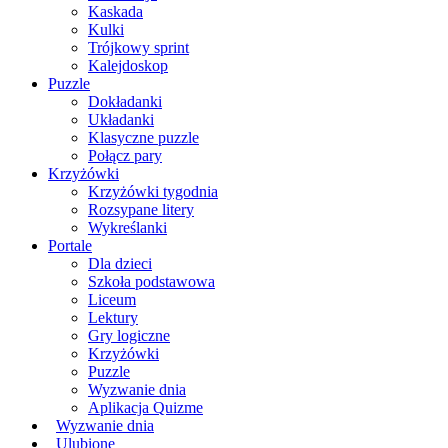
Kaskada
Kulki
Trójkowy sprint
Kalejdoskop
Puzzle
Dokładanki
Układanki
Klasyczne puzzle
Połącz pary
Krzyżówki
Krzyżówki tygodnia
Rozsypane litery
Wykreślanki
Portale
Dla dzieci
Szkoła podstawowa
Liceum
Lektury
Gry logiczne
Krzyżówki
Puzzle
Wyzwanie dnia
Aplikacja Quizme
Wyzwanie dnia
Ulubione