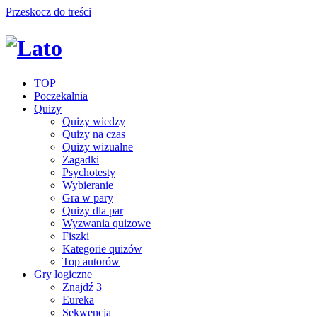
Przeskocz do treści
TOP
Poczekalnia
Quizy
Quizy wiedzy
Quizy na czas
Quizy wizualne
Zagadki
Psychotesty
Wybieranie
Gra w pary
Quizy dla par
Wyzwania quizowe
Fiszki
Kategorie quizów
Top autorów
Gry logiczne
Znajdź 3
Eureka
Sekwencja