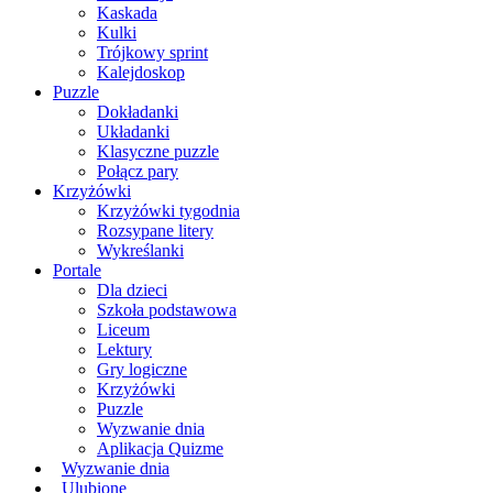
Kaskada
Kulki
Trójkowy sprint
Kalejdoskop
Puzzle
Dokładanki
Układanki
Klasyczne puzzle
Połącz pary
Krzyżówki
Krzyżówki tygodnia
Rozsypane litery
Wykreślanki
Portale
Dla dzieci
Szkoła podstawowa
Liceum
Lektury
Gry logiczne
Krzyżówki
Puzzle
Wyzwanie dnia
Aplikacja Quizme
Wyzwanie dnia
Ulubione