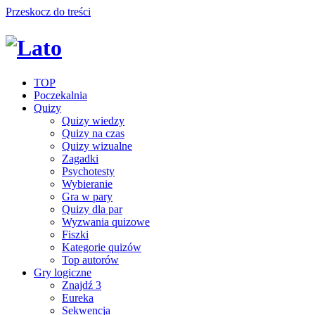
Przeskocz do treści
TOP
Poczekalnia
Quizy
Quizy wiedzy
Quizy na czas
Quizy wizualne
Zagadki
Psychotesty
Wybieranie
Gra w pary
Quizy dla par
Wyzwania quizowe
Fiszki
Kategorie quizów
Top autorów
Gry logiczne
Znajdź 3
Eureka
Sekwencja