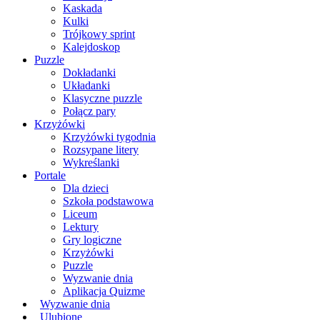
Kaskada
Kulki
Trójkowy sprint
Kalejdoskop
Puzzle
Dokładanki
Układanki
Klasyczne puzzle
Połącz pary
Krzyżówki
Krzyżówki tygodnia
Rozsypane litery
Wykreślanki
Portale
Dla dzieci
Szkoła podstawowa
Liceum
Lektury
Gry logiczne
Krzyżówki
Puzzle
Wyzwanie dnia
Aplikacja Quizme
Wyzwanie dnia
Ulubione