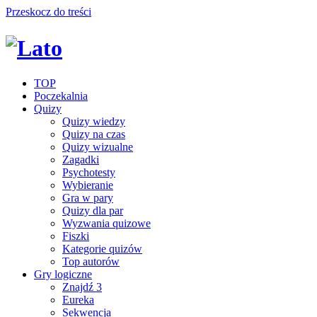
Przeskocz do treści
TOP
Poczekalnia
Quizy
Quizy wiedzy
Quizy na czas
Quizy wizualne
Zagadki
Psychotesty
Wybieranie
Gra w pary
Quizy dla par
Wyzwania quizowe
Fiszki
Kategorie quizów
Top autorów
Gry logiczne
Znajdź 3
Eureka
Sekwencja