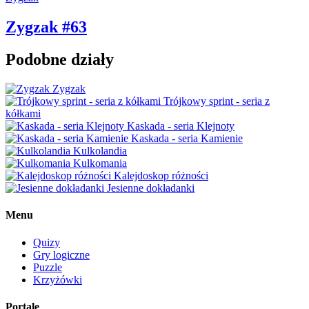
Zygzak #63
Podobne działy
Zygzak
Trójkowy sprint - seria z
kółkami
Kaskada - seria Klejnoty
Kaskada - seria Kamienie
Kulkolandia
Kulkomania
Kalejdoskop różności
Jesienne dokładanki
Menu
Quizy
Gry logiczne
Puzzle
Krzyżówki
Portale