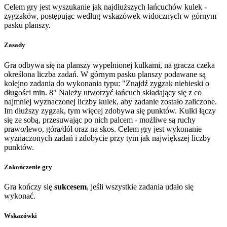
Celem gry jest wyszukanie jak najdłuższych łańcuchów kulek -
zygzaków, postępując według wskazówek widocznych w górnym
pasku planszy.
Zasady
Gra odbywa się na planszy wypełnionej kulkami, na gracza czeka
określona liczba zadań. W górnym pasku planszy podawane są
kolejno zadania do wykonania typu: "Znajdź zygzak niebieski o
długości min. 8" Należy utworzyć łańcuch składający się z co
najmniej wyznaczonej liczby kulek, aby zadanie zostało zaliczone.
Im dłuższy zygzak, tym więcej zdobywa się punktów. Kulki łączy
się ze sobą, przesuwając po nich palcem - możliwe są ruchy
prawo/lewo, góra/dół oraz na skos. Celem gry jest wykonanie
wyznaczonych zadań i zdobycie przy tym jak największej liczby
punktów.
Zakończenie gry
Gra kończy się
sukcesem
, jeśli wszystkie zadania udało się
wykonać.
Wskazówki