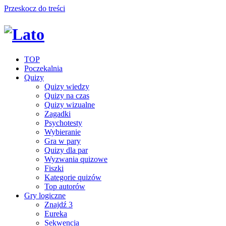
Przeskocz do treści
TOP
Poczekalnia
Quizy
Quizy wiedzy
Quizy na czas
Quizy wizualne
Zagadki
Psychotesty
Wybieranie
Gra w pary
Quizy dla par
Wyzwania quizowe
Fiszki
Kategorie quizów
Top autorów
Gry logiczne
Znajdź 3
Eureka
Sekwencja