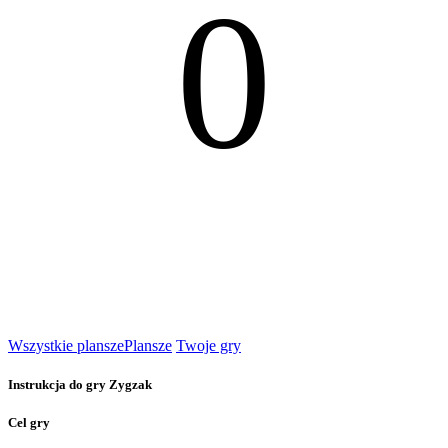
0
Wszystkie plansze
Plansze
Twoje gry
Instrukcja do gry Zygzak
Cel gry