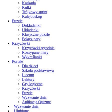
Kaskada
Kulki
Trójkowy sprint
Kalejdoskop
Puzzle
Dokładanki
Układanki
Klasyczne puzzle
Połącz pary
Krzyżówki
Krzyżówki tygodnia
Rozsypane litery
Wykreślanki
Portale
Dla dzieci
Szkoła podstawowa
Liceum
Lektury
Gry logiczne
Krzyżówki
Puzzle
Wyzwanie dnia
Aplikacja Quizme
Wyzwanie dnia
Ulubione