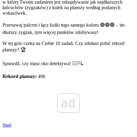
w której Twoim zadaniem jest odnajdywanie jak najdłuższych
łańcuchów (zygzaków) z kulek na planszy według podanych
wskazówek.
Przesuwaj palcem i łącz kulki tego samego koloru 🟢🟢🟢 – im
dłuższy zygzak, tym więcej punktów zdobywasz!
W tej grze czeka na Ciebie 10 zadań. Czy zdołasz pobić rekord
planszy? 🏆
Sprawdź, czy masz oko detektywa! 🕵️‍♂️🔍
Rekord planszy:
496
ad
Start