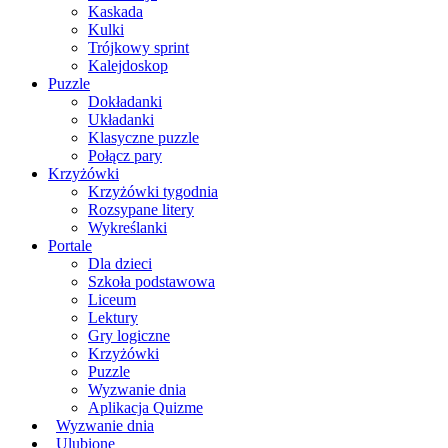
Kaskada
Kulki
Trójkowy sprint
Kalejdoskop
Puzzle
Dokładanki
Układanki
Klasyczne puzzle
Połącz pary
Krzyżówki
Krzyżówki tygodnia
Rozsypane litery
Wykreślanki
Portale
Dla dzieci
Szkoła podstawowa
Liceum
Lektury
Gry logiczne
Krzyżówki
Puzzle
Wyzwanie dnia
Aplikacja Quizme
Wyzwanie dnia
Ulubione