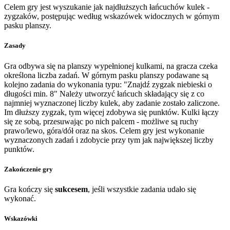
Celem gry jest wyszukanie jak najdłuższych łańcuchów kulek -
zygzaków, postępując według wskazówek widocznych w górnym
pasku planszy.
Zasady
Gra odbywa się na planszy wypełnionej kulkami, na gracza czeka
określona liczba zadań. W górnym pasku planszy podawane są
kolejno zadania do wykonania typu: "Znajdź zygzak niebieski o
długości min. 8" Należy utworzyć łańcuch składający się z co
najmniej wyznaczonej liczby kulek, aby zadanie zostało zaliczone.
Im dłuższy zygzak, tym więcej zdobywa się punktów. Kulki łączy
się ze sobą, przesuwając po nich palcem - możliwe są ruchy
prawo/lewo, góra/dół oraz na skos. Celem gry jest wykonanie
wyznaczonych zadań i zdobycie przy tym jak największej liczby
punktów.
Zakończenie gry
Gra kończy się
sukcesem
, jeśli wszystkie zadania udało się
wykonać.
Wskazówki