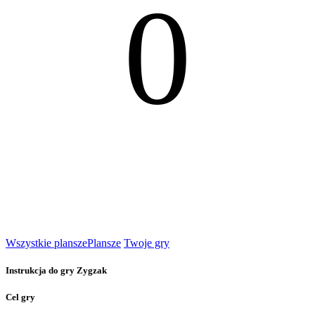
0
Wszystkie plansze
Plansze
Twoje gry
Instrukcja do gry Zygzak
Cel gry