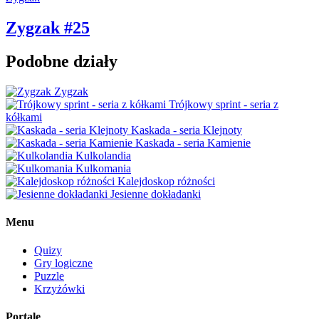
Zygzak #25
Podobne działy
Zygzak
Trójkowy sprint - seria z
kółkami
Kaskada - seria Klejnoty
Kaskada - seria Kamienie
Kulkolandia
Kulkomania
Kalejdoskop różności
Jesienne dokładanki
Menu
Quizy
Gry logiczne
Puzzle
Krzyżówki
Portale