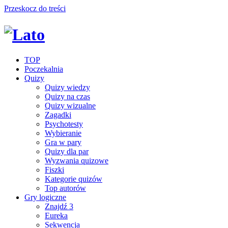
Przeskocz do treści
TOP
Poczekalnia
Quizy
Quizy wiedzy
Quizy na czas
Quizy wizualne
Zagadki
Psychotesty
Wybieranie
Gra w pary
Quizy dla par
Wyzwania quizowe
Fiszki
Kategorie quizów
Top autorów
Gry logiczne
Znajdź 3
Eureka
Sekwencja