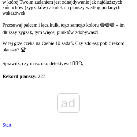
w której Twoim zadaniem jest odnajdywanie jak najdłuższych
łańcuchów (zygzaków) z kulek na planszy według podanych
wskazówek.
Przesuwaj palcem i łącz kulki tego samego koloru 🟢🟢🟢 – im
dłuższy zygzak, tym więcej punktów zdobywasz!
W tej grze czeka na Ciebie 10 zadań. Czy zdołasz pobić rekord
planszy? 🏆
Sprawdź, czy masz oko detektywa! 🕵️‍♂️🔍
Rekord planszy:
227
ad
Start