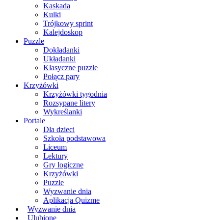
Kaskada
Kulki
Trójkowy sprint
Kalejdoskop
Puzzle
Dokładanki
Układanki
Klasyczne puzzle
Połącz pary
Krzyżówki
Krzyżówki tygodnia
Rozsypane litery
Wykreślanki
Portale
Dla dzieci
Szkoła podstawowa
Liceum
Lektury
Gry logiczne
Krzyżówki
Puzzle
Wyzwanie dnia
Aplikacja Quizme
Wyzwanie dnia
Ulubione