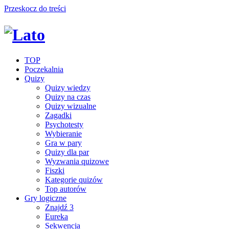
Przeskocz do treści
TOP
Poczekalnia
Quizy
Quizy wiedzy
Quizy na czas
Quizy wizualne
Zagadki
Psychotesty
Wybieranie
Gra w pary
Quizy dla par
Wyzwania quizowe
Fiszki
Kategorie quizów
Top autorów
Gry logiczne
Znajdź 3
Eureka
Sekwencja