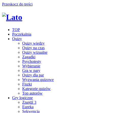
Przeskocz do treści
TOP
Poczekalnia
Quizy
Quizy wiedzy
Quizy na czas
Quizy wizualne
Zagadki
Psychotesty
Wybieranie
Gra w pary
Quizy dla par
Wyzwania quizowe
Fiszki
Kategorie quizów
Top autorów
Gry logiczne
Znajdź 3
Eureka
Sekwencja