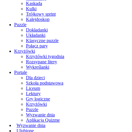
Kaskada
Kulki
Trójkowy sprint
Kalejdoskop
Puzzle
Dokładanki
Układanki
Klasyczne puzzle
Połącz pary
Krzyżówki
Krzyżówki tygodnia
Rozsypane litery
Wykreślanki
Portale
Dla dzieci
Szkoła podstawowa
Liceum
Lektury
Gry logiczne
Krzyżówki
Puzzle
Wyzwanie dnia
Aplikacja Quizme
Wyzwanie dnia
Ulubione