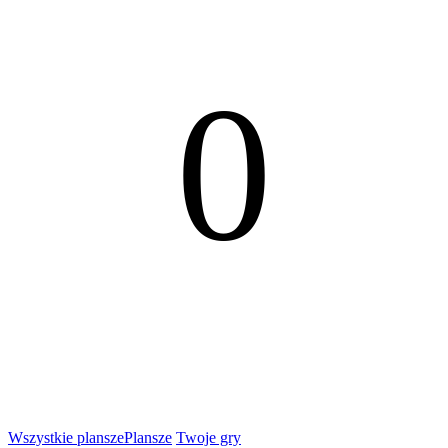
0
Wszystkie plansze
Plansze
Twoje gry