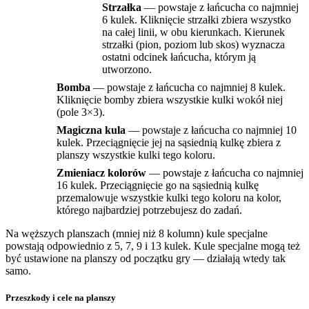
Strzałka
— powstaje z łańcucha co najmniej
6 kulek. Kliknięcie strzałki zbiera wszystko
na całej linii, w obu kierunkach. Kierunek
strzałki (pion, poziom lub skos) wyznacza
ostatni odcinek łańcucha, którym ją
utworzono.
Bomba
— powstaje z łańcucha co najmniej 8 kulek.
Kliknięcie bomby zbiera wszystkie kulki wokół niej
(pole 3×3).
Magiczna kula
— powstaje z łańcucha co najmniej 10
kulek. Przeciągnięcie jej na sąsiednią kulkę zbiera z
planszy wszystkie kulki tego koloru.
Zmieniacz kolorów
— powstaje z łańcucha co najmniej
16 kulek. Przeciągnięcie go na sąsiednią kulkę
przemalowuje wszystkie kulki tego koloru na kolor,
którego najbardziej potrzebujesz do zadań.
Na węższych planszach (mniej niż 8 kolumn) kule specjalne
powstają odpowiednio z 5, 7, 9 i 13 kulek. Kule specjalne mogą też
być ustawione na planszy od początku gry — działają wtedy tak
samo.
Przeszkody i cele na planszy