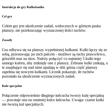
Instrukcja do gry Kulkolandia
Cel gry
Celem gry jest ukończenie zadań, widocznych w górnym pasku
planszy, nie przekraczając wyznaczonej ilości ruchów.
Zasady
Gra odbywa się na planszy wypełnionej kulkami. Kulki łączy się ze
sobą, przesuwając po nich palcem - możliwe są ruchy prawo/lewo,
góra/dół oraz na skos. Należy połączyć co najmniej 3 kulki tego
samego koloru, aby zniknęły one z planszy. Zebrane kulki znikają, a
te znajdujące się nad nimi opadają w dół; górna część planszy
zapełnia się nowymi kulkami. Licznik pokazuje, ile ruchów
pozostało na ukończenie wyznaczonych zadań.
Kule specjalne
Połączenie odpowiednio długiego łańcucha tworzy kulę specjalną
— powstaje ona na ostatniej kulce łańcucha. Uwaga: czarne kulki
nie tworzą kul specjalnych.