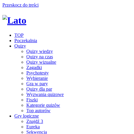
Przeskocz do treści
TOP
Poczekalnia
Quizy
Quizy wiedzy
Quizy na czas
Quizy wizualne
Zagadki
Psychotesty
Wybieranie
Gra w pary
Quizy dla par
Wyzwania quizowe
Fiszki
Kategorie quizów
Top autorów
Gry logiczne
Znajdź 3
Eureka
Sekwencja