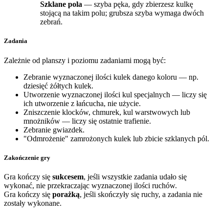
Szklane pola
— szyba pęka, gdy zbierzesz kulkę
stojącą na takim polu; grubsza szyba wymaga dwóch
zebrań.
Zadania
Zależnie od planszy i poziomu zadaniami mogą być:
Zebranie wyznaczonej ilości kulek danego koloru — np.
dziesięć żółtych kulek.
Utworzenie wyznaczonej ilości kul specjalnych — liczy się
ich utworzenie z łańcucha, nie użycie.
Zniszczenie klocków, chmurek, kul warstwowych lub
mnożników — liczy się ostatnie trafienie.
Zebranie gwiazdek.
"Odmrożenie" zamrożonych kulek lub zbicie szklanych pól.
Zakończenie gry
Gra kończy się
sukcesem
, jeśli wszystkie zadania udało się
wykonać, nie przekraczając wyznaczonej ilości ruchów.
Gra kończy się
porażką
, jeśli skończyły się ruchy, a zadania nie
zostały wykonane.