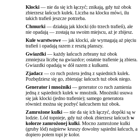
Klocki
— nie da się ich łączyć; znikają, gdy tuż obok
zbierzesz łańcuch kulek. Liczba na klocku mówi, ilu
takich trafień jeszcze potrzeba.
Chmurki
— działają jak klocki (do trzech trafień), ale
nie opadają — zostają na swoim miejscu, aż je zbijesz.
Kule warstwowe
— jak klocki, ale wymagają aż pięciu
trafień i opadają razem z resztą planszy.
Gwiazdki
— każdy łańcuch zebrany tuż obok
zmniejsza liczbę na gwiazdce; ostatnie trafienie ją zbiera.
Gwiazdki opadają w dół razem z kulkami.
Zjadacz
— co ruch pożera jedną z sąsiednich kulek.
Pozbędziesz się go, zbierając łańcuch tuż obok niego.
Generator i mnożniki
— generator co ruch zamienia
jedną z sąsiednich kulek w mnożnik. Mnożniki usuwa
się jak klocki (jedno trafienie); samego generatora
również można się pozbyć łańcuchem tuż obok.
Zamrożone kulki
— nie da się ich łączyć, dopóki są w
lodzie. Lód topnieje, gdy tuż obok zbierzesz łańcuch
w
kolorze zamrożonej kulki
. Mocno zamrożone kulki
(gruby lód) najpierw kruszy dowolny sąsiedni łańcuch, a
dopiero potem topi je kolor.