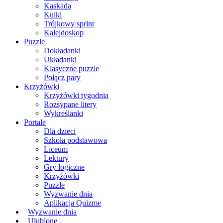
Kaskada
Kulki
Trójkowy sprint
Kalejdoskop
Puzzle
Dokładanki
Układanki
Klasyczne puzzle
Połącz pary
Krzyżówki
Krzyżówki tygodnia
Rozsypane litery
Wykreślanki
Portale
Dla dzieci
Szkoła podstawowa
Liceum
Lektury
Gry logiczne
Krzyżówki
Puzzle
Wyzwanie dnia
Aplikacja Quizme
Wyzwanie dnia
Ulubione