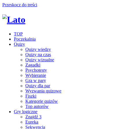
Przeskocz do treści
TOP
Poczekalnia
Quizy
Quizy wiedzy
Quizy na czas
Quizy wizualne
Zagadki
Psychotesty
Wybieranie
Gra w pary
Quizy dla par
Wyzwania quizowe
Fiszki
Kategorie quizów
Top autorów
Gry logiczne
Znajdź 3
Eureka
Sekwencja