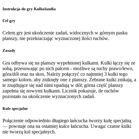
Instrukcja do gry Kulkolandia
Cel gry
Celem gry jest ukończenie zadań, widocznych w górnym pasku
planszy, nie przekraczając wyznaczonej ilości ruchów.
Zasady
Gra odbywa się na planszy wypełnionej kulkami. Kulki łączy się ze
sobą, przesuwając po nich palcem - możliwe są ruchy prawo/lewo,
góra/dół oraz na skos. Należy połączyć co najmniej 3 kulki tego
samego koloru, aby zniknęły one z planszy. Zebrane kulki znikają, a
te znajdujące się nad nimi opadają w dół; górna część planszy
zapełnia się nowymi kulkami. Licznik pokazuje, ile ruchów
pozostało na ukończenie wyznaczonych zadań.
Kule specjalne
Połączenie odpowiednio długiego łańcucha tworzy kulę specjalną
— powstaje ona na ostatniej kulce łańcucha. Uwaga: czarne kulki
nie tworzą kul specjalnych.