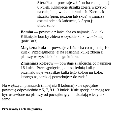
Strzałka
— powstaje z łańcucha co najmniej
6 kulek. Kliknięcie strzałki zbiera wszystko
na całej linii, w obu kierunkach. Kierunek
strzałki (pion, poziom lub skos) wyznacza
ostatni odcinek łańcucha, którym ją
utworzono.
Bomba
— powstaje z łańcucha co najmniej 8 kulek.
Kliknięcie bomby zbiera wszystkie kulki wokół niej
(pole 3×3).
Magiczna kula
— powstaje z łańcucha co najmniej 10
kulek. Przeciągnięcie jej na sąsiednią kulkę zbiera z
planszy wszystkie kulki tego koloru.
Zmieniacz kolorów
— powstaje z łańcucha co najmniej
16 kulek. Przeciągnięcie go na sąsiednią kulkę
przemalowuje wszystkie kulki tego koloru na kolor,
którego najbardziej potrzebujesz do zadań.
Na węższych planszach (mniej niż 8 kolumn) kule specjalne
powstają odpowiednio z 5, 7, 9 i 13 kulek. Kule specjalne mogą też
być ustawione na planszy od początku gry — działają wtedy tak
samo.
Przeszkody i cele na planszy