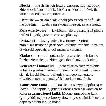
Klocki
— nie da się ich łączyć; znikają, gdy tuż obok
zbierzesz łańcuch kulek. Liczba na klocku mówi, ilu
takich trafień jeszcze potrzeba.
Chmurki
— działają jak klocki (do trzech trafień), ale
nie opadają — zostają na swoim miejscu, aż je zbijesz.
Kule warstwowe
— jak klocki, ale wymagają aż pięciu
trafień i opadają razem z resztą planszy.
Gwiazdki
— każdy łańcuch zebrany tuż obok
zmniejsza liczbę na gwiazdce; ostatnie trafienie ją zbiera.
Gwiazdki opadają w dół razem z kulkami.
Zjadacz
— co ruch pożera jedną z sąsiednich kulek.
Pozbędziesz się go, zbierając łańcuch tuż obok niego.
Generator i mnożniki
— generator co ruch zamienia
jedną z sąsiednich kulek w mnożnik. Mnożniki usuwa
się jak klocki (jedno trafienie); samego generatora
również można się pozbyć łańcuchem tuż obok.
Zamrożone kulki
— nie da się ich łączyć, dopóki są w
lodzie. Lód topnieje, gdy tuż obok zbierzesz łańcuch
w
kolorze zamrożonej kulki
. Mocno zamrożone kulki
(gruby lód) najpierw kruszy dowolny sąsiedni łańcuch, a
dopiero potem topi je kolor.