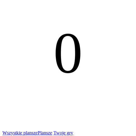
0
Wszystkie plansze
Plansze
Twoje gry