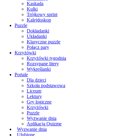
Kaskada
Kulki
Trójkowy sprint
Kalejdoskop
Puzzle
Dokładanki
Układanki
Klasyczne puzzle
Połącz pary
Krzyżówki
Krzyżówki tygodnia
Rozsypane litery
Wykreślanki
Portale
Dla dzieci
Szkoła podstawowa
Liceum
Lektury
Gry logiczne
Krzyżówki
Puzzle
Wyzwanie dnia
Aplikacja Quizme
Wyzwanie dnia
Ulubione