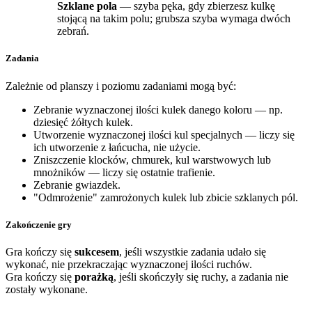
Szklane pola
— szyba pęka, gdy zbierzesz kulkę
stojącą na takim polu; grubsza szyba wymaga dwóch
zebrań.
Zadania
Zależnie od planszy i poziomu zadaniami mogą być:
Zebranie wyznaczonej ilości kulek danego koloru — np.
dziesięć żółtych kulek.
Utworzenie wyznaczonej ilości kul specjalnych — liczy się
ich utworzenie z łańcucha, nie użycie.
Zniszczenie klocków, chmurek, kul warstwowych lub
mnożników — liczy się ostatnie trafienie.
Zebranie gwiazdek.
"Odmrożenie" zamrożonych kulek lub zbicie szklanych pól.
Zakończenie gry
Gra kończy się
sukcesem
, jeśli wszystkie zadania udało się
wykonać, nie przekraczając wyznaczonej ilości ruchów.
Gra kończy się
porażką
, jeśli skończyły się ruchy, a zadania nie
zostały wykonane.