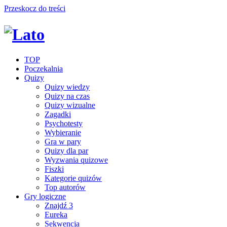
Przeskocz do treści
TOP
Poczekalnia
Quizy
Quizy wiedzy
Quizy na czas
Quizy wizualne
Zagadki
Psychotesty
Wybieranie
Gra w pary
Quizy dla par
Wyzwania quizowe
Fiszki
Kategorie quizów
Top autorów
Gry logiczne
Znajdź 3
Eureka
Sekwencja