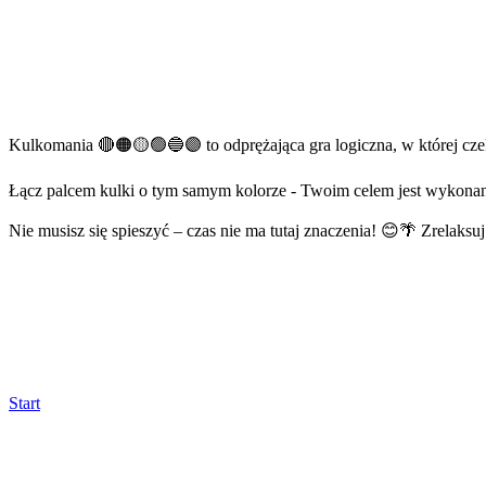
Kulkomania 🔴🟠🟡🟢🔵🟣 to odprężająca gra logiczna, w której cze
Łącz palcem kulki o tym samym kolorze - Twoim celem jest wykonan
Nie musisz się spieszyć – czas nie ma tutaj znaczenia! 😊🌴 Zrelaksu
Start