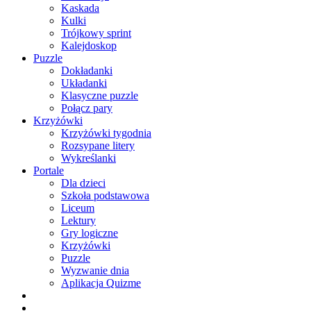
Kaskada
Kulki
Trójkowy sprint
Kalejdoskop
Puzzle
Dokładanki
Układanki
Klasyczne puzzle
Połącz pary
Krzyżówki
Krzyżówki tygodnia
Rozsypane litery
Wykreślanki
Portale
Dla dzieci
Szkoła podstawowa
Liceum
Lektury
Gry logiczne
Krzyżówki
Puzzle
Wyzwanie dnia
Aplikacja Quizme