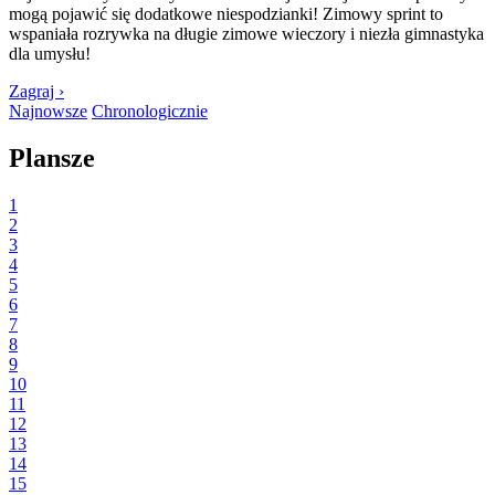
mogą pojawić się dodatkowe niespodzianki! Zimowy sprint to
wspaniała rozrywka na długie zimowe wieczory i niezła gimnastyka
dla umysłu!
Zagraj ›
Najnowsze
Chronologicznie
Plansze
1
2
3
4
5
6
7
8
9
10
11
12
13
14
15