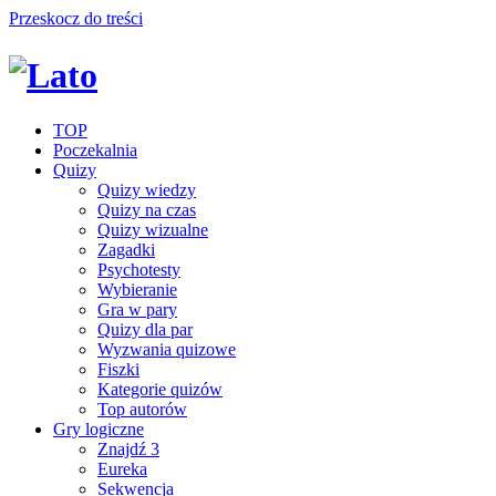
Przeskocz do treści
TOP
Poczekalnia
Quizy
Quizy wiedzy
Quizy na czas
Quizy wizualne
Zagadki
Psychotesty
Wybieranie
Gra w pary
Quizy dla par
Wyzwania quizowe
Fiszki
Kategorie quizów
Top autorów
Gry logiczne
Znajdź 3
Eureka
Sekwencja