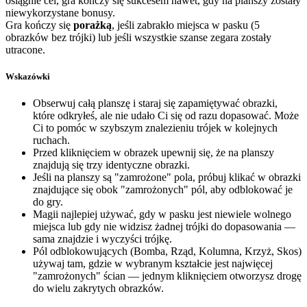
osiągnie cel, gra kończy się sukcesem nawet, gdy na planszy zostały
niewykorzystane bonusy.
Gra kończy się
porażką
, jeśli zabrakło miejsca w pasku (5
obrazków bez trójki) lub jeśli wszystkie szanse zegara zostały
utracone.
Wskazówki
Obserwuj całą planszę i staraj się zapamiętywać obrazki,
które odkryłeś, ale nie udało Ci się od razu dopasować. Może
Ci to pomóc w szybszym znalezieniu trójek w kolejnych
ruchach.
Przed kliknięciem w obrazek upewnij się, że na planszy
znajdują się trzy identyczne obrazki.
Jeśli na planszy są "zamrożone" pola, próbuj klikać w obrazki
znajdujące się obok "zamrożonych" pól, aby odblokować je
do gry.
Magii najlepiej używać, gdy w pasku jest niewiele wolnego
miejsca lub gdy nie widzisz żadnej trójki do dopasowania —
sama znajdzie i wyczyści trójkę.
Pól odblokowujących (Bomba, Rząd, Kolumna, Krzyż, Skos)
używaj tam, gdzie w wybranym kształcie jest najwięcej
"zamrożonych" ścian — jednym kliknięciem otworzysz drogę
do wielu zakrytych obrazków.