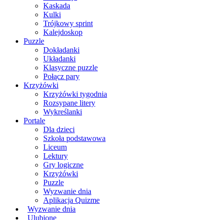
Kaskada
Kulki
Trójkowy sprint
Kalejdoskop
Puzzle
Dokładanki
Układanki
Klasyczne puzzle
Połącz pary
Krzyżówki
Krzyżówki tygodnia
Rozsypane litery
Wykreślanki
Portale
Dla dzieci
Szkoła podstawowa
Liceum
Lektury
Gry logiczne
Krzyżówki
Puzzle
Wyzwanie dnia
Aplikacja Quizme
Wyzwanie dnia
Ulubione