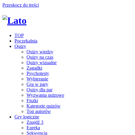
Przeskocz do treści
TOP
Poczekalnia
Quizy
Quizy wiedzy
Quizy na czas
Quizy wizualne
Zagadki
Psychotesty
Wybieranie
Gra w pary
Quizy dla par
Wyzwania quizowe
Fiszki
Kategorie quizów
Top autorów
Gry logiczne
Znajdź 3
Eureka
Sekwencja