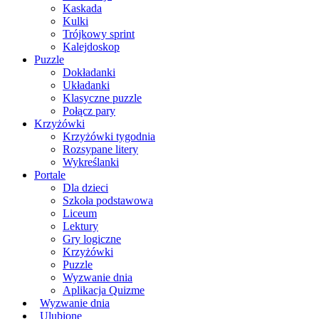
Kaskada
Kulki
Trójkowy sprint
Kalejdoskop
Puzzle
Dokładanki
Układanki
Klasyczne puzzle
Połącz pary
Krzyżówki
Krzyżówki tygodnia
Rozsypane litery
Wykreślanki
Portale
Dla dzieci
Szkoła podstawowa
Liceum
Lektury
Gry logiczne
Krzyżówki
Puzzle
Wyzwanie dnia
Aplikacja Quizme
Wyzwanie dnia
Ulubione