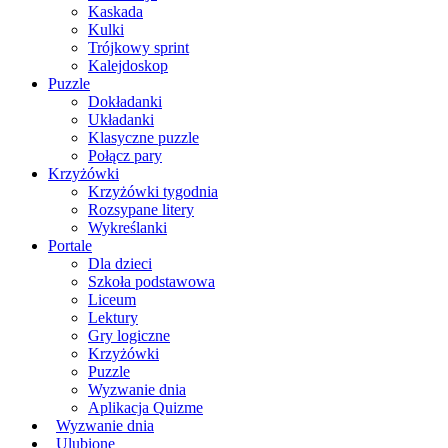
Kaskada
Kulki
Trójkowy sprint
Kalejdoskop
Puzzle
Dokładanki
Układanki
Klasyczne puzzle
Połącz pary
Krzyżówki
Krzyżówki tygodnia
Rozsypane litery
Wykreślanki
Portale
Dla dzieci
Szkoła podstawowa
Liceum
Lektury
Gry logiczne
Krzyżówki
Puzzle
Wyzwanie dnia
Aplikacja Quizme
Wyzwanie dnia
Ulubione