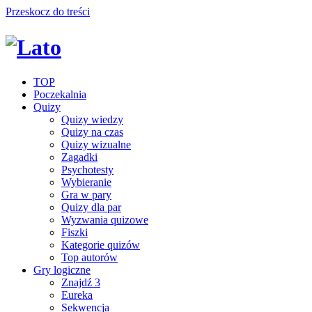
Przeskocz do treści
TOP
Poczekalnia
Quizy
Quizy wiedzy
Quizy na czas
Quizy wizualne
Zagadki
Psychotesty
Wybieranie
Gra w pary
Quizy dla par
Wyzwania quizowe
Fiszki
Kategorie quizów
Top autorów
Gry logiczne
Znajdź 3
Eureka
Sekwencja