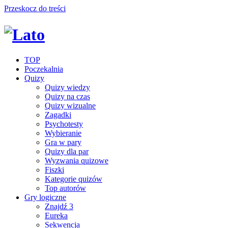
Przeskocz do treści
TOP
Poczekalnia
Quizy
Quizy wiedzy
Quizy na czas
Quizy wizualne
Zagadki
Psychotesty
Wybieranie
Gra w pary
Quizy dla par
Wyzwania quizowe
Fiszki
Kategorie quizów
Top autorów
Gry logiczne
Znajdź 3
Eureka
Sekwencja