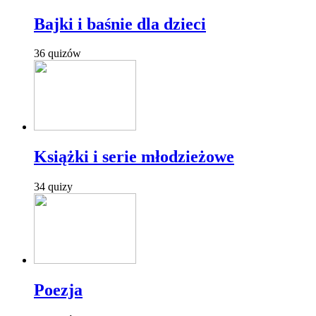
Bajki i baśnie dla dzieci
36 quizów
Książki i serie młodzieżowe
34 quizy
Poezja