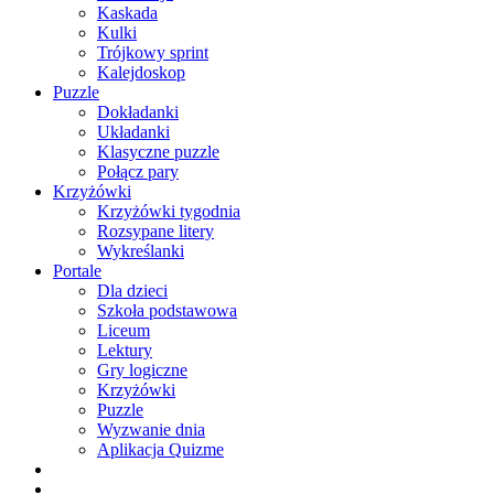
Kaskada
Kulki
Trójkowy sprint
Kalejdoskop
Puzzle
Dokładanki
Układanki
Klasyczne puzzle
Połącz pary
Krzyżówki
Krzyżówki tygodnia
Rozsypane litery
Wykreślanki
Portale
Dla dzieci
Szkoła podstawowa
Liceum
Lektury
Gry logiczne
Krzyżówki
Puzzle
Wyzwanie dnia
Aplikacja Quizme