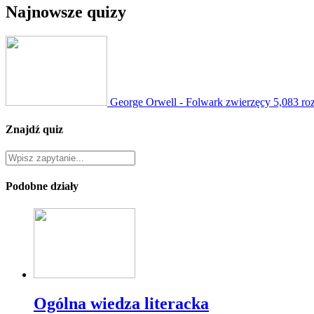
Najnowsze quizy
George Orwell - Folwark zwierzęcy
5,083 ro
Znajdź quiz
Podobne działy
Ogólna wiedza literacka