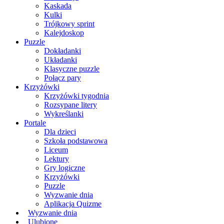
Kaskada
Kulki
Trójkowy sprint
Kalejdoskop
Puzzle
Dokładanki
Układanki
Klasyczne puzzle
Połącz pary
Krzyżówki
Krzyżówki tygodnia
Rozsypane litery
Wykreślanki
Portale
Dla dzieci
Szkoła podstawowa
Liceum
Lektury
Gry logiczne
Krzyżówki
Puzzle
Wyzwanie dnia
Aplikacja Quizme
Wyzwanie dnia
Ulubione