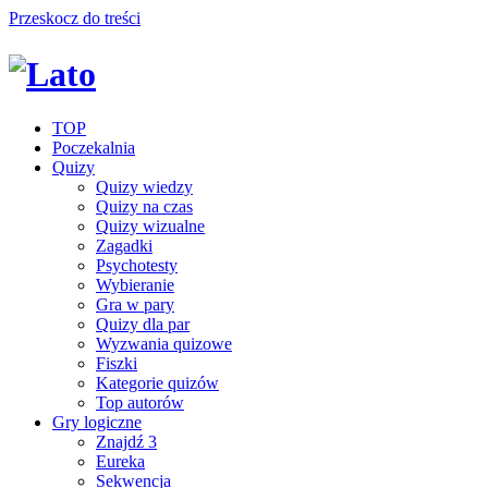
Przeskocz do treści
TOP
Poczekalnia
Quizy
Quizy wiedzy
Quizy na czas
Quizy wizualne
Zagadki
Psychotesty
Wybieranie
Gra w pary
Quizy dla par
Wyzwania quizowe
Fiszki
Kategorie quizów
Top autorów
Gry logiczne
Znajdź 3
Eureka
Sekwencja