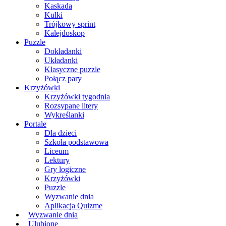
Kaskada
Kulki
Trójkowy sprint
Kalejdoskop
Puzzle
Dokładanki
Układanki
Klasyczne puzzle
Połącz pary
Krzyżówki
Krzyżówki tygodnia
Rozsypane litery
Wykreślanki
Portale
Dla dzieci
Szkoła podstawowa
Liceum
Lektury
Gry logiczne
Krzyżówki
Puzzle
Wyzwanie dnia
Aplikacja Quizme
Wyzwanie dnia
Ulubione