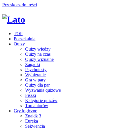
Przeskocz do treści
TOP
Poczekalnia
Quizy
Quizy wiedzy
Quizy na czas
Quizy wizualne
Zagadki
Psychotesty
Wybieranie
Gra w pary
Quizy dla par
Wyzwania quizowe
Fiszki
Kategorie quizów
Top autorów
Gry logiczne
Znajdź 3
Eureka
Sekwencja