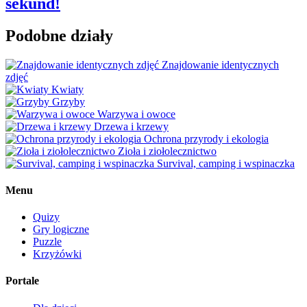
sekund!
Podobne działy
Znajdowanie identycznych
zdjęć
Kwiaty
Grzyby
Warzywa i owoce
Drzewa i krzewy
Ochrona przyrody i ekologia
Zioła i ziołolecznictwo
Survival, camping i wspinaczka
Menu
Quizy
Gry logiczne
Puzzle
Krzyżówki
Portale