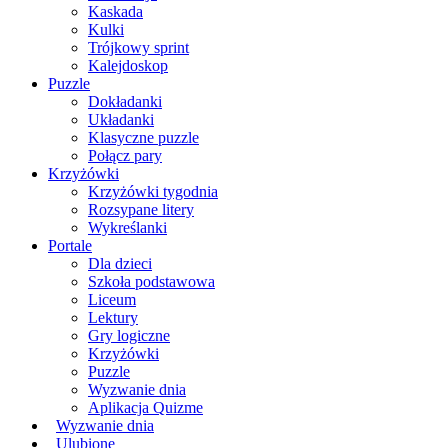
Kaskada
Kulki
Trójkowy sprint
Kalejdoskop
Puzzle
Dokładanki
Układanki
Klasyczne puzzle
Połącz pary
Krzyżówki
Krzyżówki tygodnia
Rozsypane litery
Wykreślanki
Portale
Dla dzieci
Szkoła podstawowa
Liceum
Lektury
Gry logiczne
Krzyżówki
Puzzle
Wyzwanie dnia
Aplikacja Quizme
Wyzwanie dnia
Ulubione