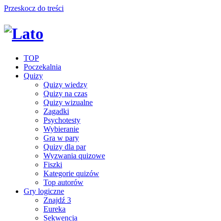
Przeskocz do treści
TOP
Poczekalnia
Quizy
Quizy wiedzy
Quizy na czas
Quizy wizualne
Zagadki
Psychotesty
Wybieranie
Gra w pary
Quizy dla par
Wyzwania quizowe
Fiszki
Kategorie quizów
Top autorów
Gry logiczne
Znajdź 3
Eureka
Sekwencja