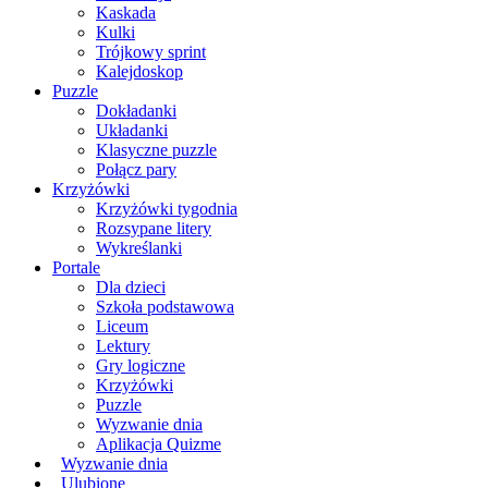
Kaskada
Kulki
Trójkowy sprint
Kalejdoskop
Puzzle
Dokładanki
Układanki
Klasyczne puzzle
Połącz pary
Krzyżówki
Krzyżówki tygodnia
Rozsypane litery
Wykreślanki
Portale
Dla dzieci
Szkoła podstawowa
Liceum
Lektury
Gry logiczne
Krzyżówki
Puzzle
Wyzwanie dnia
Aplikacja Quizme
Wyzwanie dnia
Ulubione