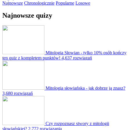
Najnowsze
Chronologicznie
Popularne
Losowe
Najnowsze quizy
Mitologia Słowian - tylko 10% osób kończy
ten quiz z kompletem punktów!
4,637 rozwiązań
Mitologia słowiańska - jak dobrze ją znasz?
3,680 rozwiązań
Czy rozpoznasz stwory z mitologii
słowiańskiej?
2,772 rozwiązania