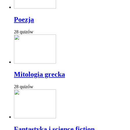
Poezja
28 quizów
Mitologia grecka
28 quizów
Fantastyka i science fiction