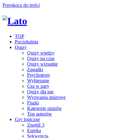
Przeskocz do treści
TOP
Poczekalnia
Quizy
Quizy wiedzy
Quizy na czas
Quizy wizualne
Zagadki
Psychotesty
Wybieranie
Gra w pary
Quizy dla par
Wyzwania quizowe
Fiszki
Kategorie quizów
Top autorów
Gry logiczne
Znajdź 3
Eureka
Sekwencja