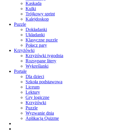
Kaskada
Kulki
Trójkowy sprint
Kalejdoskop
Puzzle
Dokładanki
Układanki
Klasyczne puzzle
Połącz pary
Krzyżówki
Krzyżówki tygodnia
Rozsypane litery
Wykreślanki
Portale
Dla dzieci
Szkoła podstawowa
Liceum
Lektury
Gry logiczne
Krzyżówki
Puzzle
Wyzwanie dnia
Aplikacja Quizme