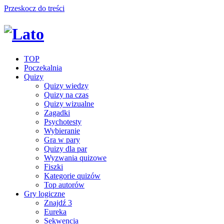
Przeskocz do treści
TOP
Poczekalnia
Quizy
Quizy wiedzy
Quizy na czas
Quizy wizualne
Zagadki
Psychotesty
Wybieranie
Gra w pary
Quizy dla par
Wyzwania quizowe
Fiszki
Kategorie quizów
Top autorów
Gry logiczne
Znajdź 3
Eureka
Sekwencja