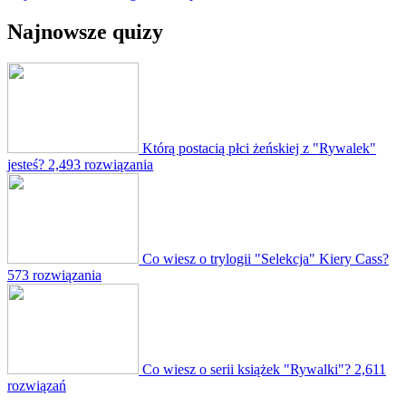
Najnowsze quizy
Którą postacią płci żeńskiej z "Rywalek"
jesteś?
2,493 rozwiązania
Co wiesz o trylogii "Selekcja" Kiery Cass?
573 rozwiązania
Co wiesz o serii książek "Rywalki"?
2,611
rozwiązań