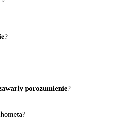
ie
?
?
zawarły porozumienie
?
ahometa?