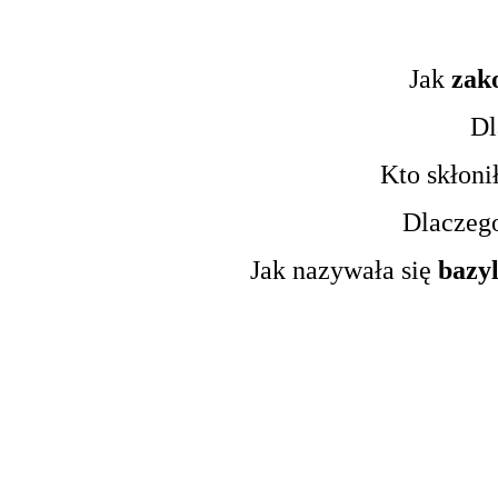
Jak
zako
Dl
Kto skłoni
Dlaczeg
Jak nazywała się
bazyl