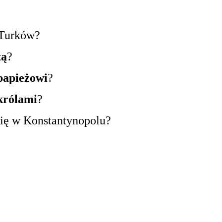
 Turków?
tą
?
papieżowi
?
królami
?
się w Konstantynopolu?