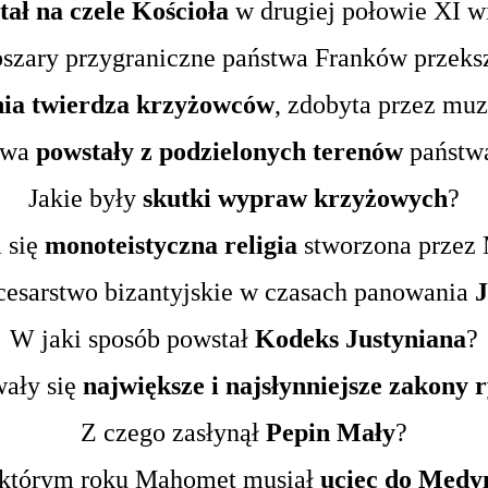
stał na czele Kościoła
w drugiej połowie XI w
szary przygraniczne państwa Franków przek
nia twierdza krzyżowców
, zdobyta przez mu
twa
powstały z podzielonych terenów
państw
Jakie były
skutki wypraw krzyżowych
?
 się
monoteistyczna religia
stworzona przez
 cesarstwo bizantyjskie w czasach panowania
J
W jaki sposób powstał
Kodeks Justyniana
?
ały się
największe i najsłynniejsze zakony r
Z czego zasłynął
Pepin Mały
?
którym roku Mahomet musiał
uciec do Medy