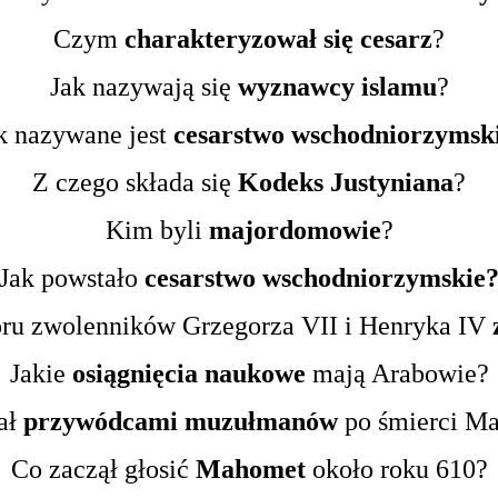
Czym
charakteryzował się cesarz
?
Jak nazywają się
wyznawcy islamu
?
k nazywane jest
cesarstwo wschodniorzymsk
Z czego składa się
Kodeks Justyniana
?
Kim byli
majordomowie
?
Jak powstało
cesarstwo
wschodniorzymskie
poru zwolenników Grzegorza VII i Henryka IV
Jakie
osiągnięcia naukowe
mają Arabowie?
ał
przywódcami muzułmanów
po śmierci M
Co zaczął głosić
Mahomet
około roku 610?