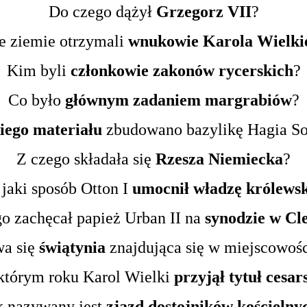
Do czego dążył
Grzegorz VII
?
e ziemie otrzymali
wnukowie Karola Wielki
Kim byli
członkowie zakonów rycerskich
?
Co było
głównym zadaniem margrabiów
?
iego materiału
zbudowano bazylikę Hagia So
Z czego składała się
Rzesza Niemiecka
?
jaki sposób Otton I
umocnił władzę królews
o zachęcał papież Urban II na
synodzie w Cl
wa się
świątynia
znajdująca się w miejscowoś
tórym roku Karol Wielki
przyjął tytuł cesar
k nazywany jest
zjazd dostojników kościelny