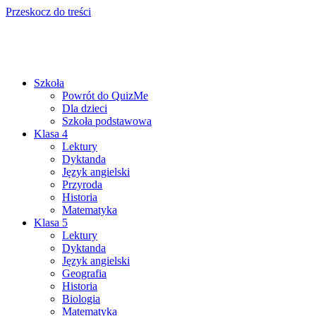
Przeskocz do treści
Szkoła
Powrót do QuizMe
Dla dzieci
Szkoła podstawowa
Klasa 4
Lektury
Dyktanda
Język angielski
Przyroda
Historia
Matematyka
Klasa 5
Lektury
Dyktanda
Język angielski
Geografia
Historia
Biologia
Matematyka