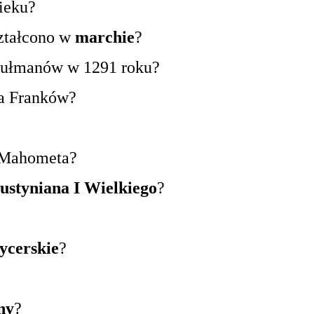
ieku?
ształcono w
marchie
?
zułmanów w 1291 roku?
a Franków?
 Mahometa?
ustyniana I Wielkiego
?
ycerskie
?
ny
?