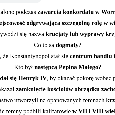
talono podczas
zawarcia konkordatu w Wor
ejscowość odgrywająca szczególną rolę w w
ywodzi się nazwa
krucjaty lub wyprawy kr
Co to są
dogmaty
?
, że Konstantynopol stał się
centrum handlu i
Kto był
następcą Pepina Małego
?
dał się Henryk IV
, by okazać pokorę wobec 
akazał
zamknięcie kościołów obrządku zach
ństwo utworzyli na opanowanych terenach
kr
ie tereny podbili kalifatowie
w VII i VIII wi