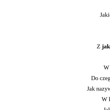
Jaki
Z
jak
W 
Do czeg
Jak nazy
W k
Ja