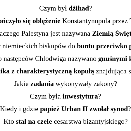
Czym był
dżihad
?
ńczyło się oblężenie
Konstantynopola przez
aczego Palestyna jest nazywana
Ziemią Świę
ł niemieckich biskupów do
buntu przeciwko 
o następców Chlodwiga nazywano
gnuśnymi 
ika z charakterystyczną kopułą
znajdująca 
Jakie
zadania
wykonywały zakony?
Czym była
inwestytura
?
Kiedy i gdzie
papież Urban II zwołał synod
?
Kto
stał na czele
cesarstwa bizantyjskiego?