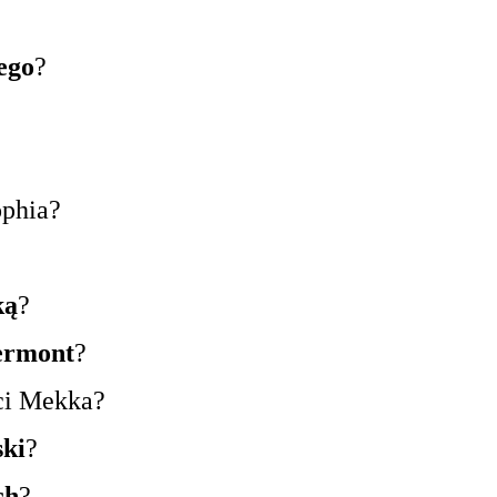
ego
?
phia?
ką
?
ermont
?
ci Mekka?
ski
?
ch
?