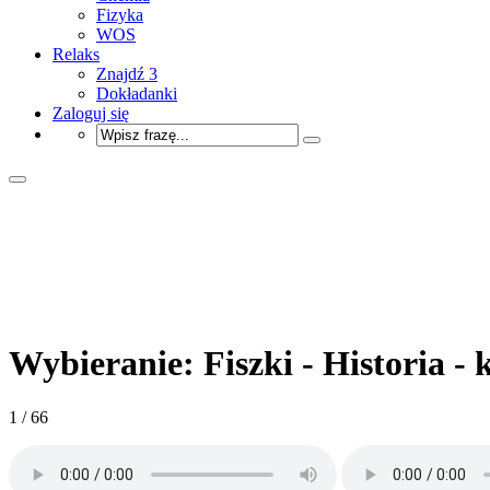
Fizyka
WOS
Relaks
Znajdź 3
Dokładanki
Zaloguj się
Wybieranie: Fiszki - Historia - 
1 / 66