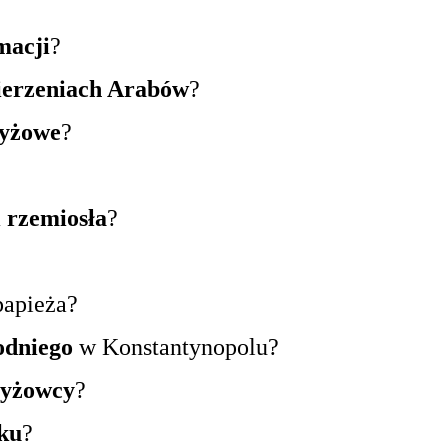
macji
?
ierzeniach Arabów
?
zyżowe
?
 rzemiosła
?
papieża?
odniego
w Konstantynopolu?
zyżowcy
?
eku
?