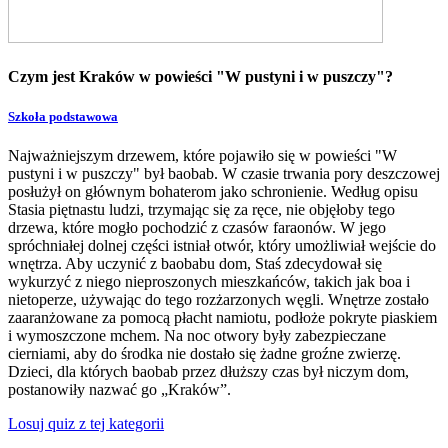
Czym jest Kraków w powieści "W pustyni i w puszczy"?
Szkoła podstawowa
Najważniejszym drzewem, które pojawiło się w powieści "W
pustyni i w puszczy" był baobab. W czasie trwania pory deszczowej
posłużył on głównym bohaterom jako schronienie. Według opisu
Stasia piętnastu ludzi, trzymając się za ręce, nie objęłoby tego
drzewa, które mogło pochodzić z czasów faraonów. W jego
spróchniałej dolnej części istniał otwór, który umożliwiał wejście do
wnętrza. Aby uczynić z baobabu dom, Staś zdecydował się
wykurzyć z niego nieproszonych mieszkańców, takich jak boa i
nietoperze, używając do tego rozżarzonych węgli. Wnętrze zostało
zaaranżowane za pomocą płacht namiotu, podłoże pokryte piaskiem
i wymoszczone mchem. Na noc otwory były zabezpieczane
cierniami, aby do środka nie dostało się żadne groźne zwierzę.
Dzieci, dla których baobab przez dłuższy czas był niczym dom,
postanowiły nazwać go „Kraków”.
Losuj quiz z tej kategorii