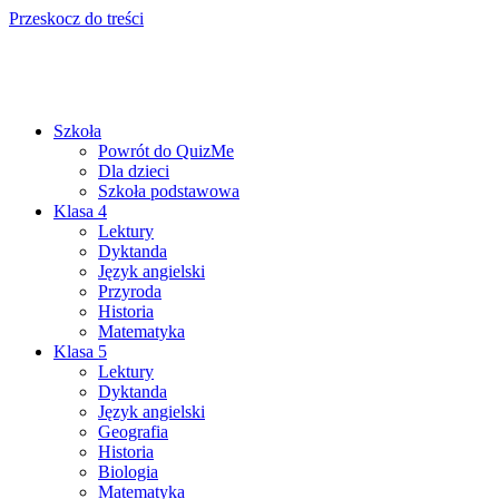
Przeskocz do treści
Szkoła
Powrót do QuizMe
Dla dzieci
Szkoła podstawowa
Klasa 4
Lektury
Dyktanda
Język angielski
Przyroda
Historia
Matematyka
Klasa 5
Lektury
Dyktanda
Język angielski
Geografia
Historia
Biologia
Matematyka