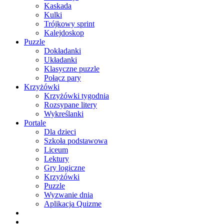
Kaskada
Kulki
Trójkowy sprint
Kalejdoskop
Puzzle
Dokładanki
Układanki
Klasyczne puzzle
Połącz pary
Krzyżówki
Krzyżówki tygodnia
Rozsypane litery
Wykreślanki
Portale
Dla dzieci
Szkoła podstawowa
Liceum
Lektury
Gry logiczne
Krzyżówki
Puzzle
Wyzwanie dnia
Aplikacja Quizme