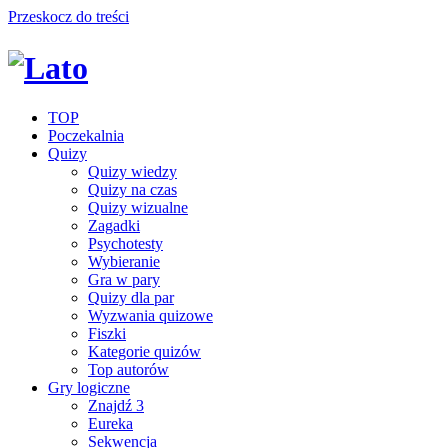
Przeskocz do treści
TOP
Poczekalnia
Quizy
Quizy wiedzy
Quizy na czas
Quizy wizualne
Zagadki
Psychotesty
Wybieranie
Gra w pary
Quizy dla par
Wyzwania quizowe
Fiszki
Kategorie quizów
Top autorów
Gry logiczne
Znajdź 3
Eureka
Sekwencja