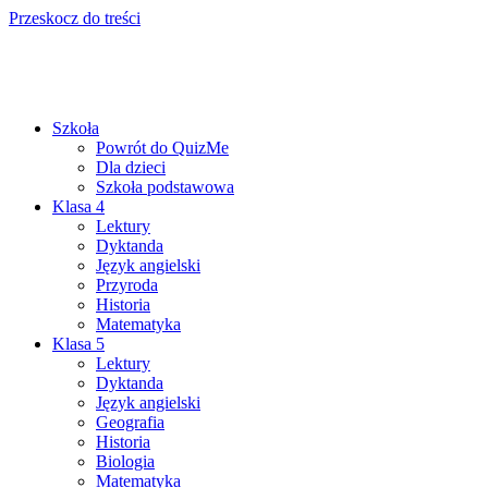
Przeskocz do treści
Szkoła
Powrót do QuizMe
Dla dzieci
Szkoła podstawowa
Klasa 4
Lektury
Dyktanda
Język angielski
Przyroda
Historia
Matematyka
Klasa 5
Lektury
Dyktanda
Język angielski
Geografia
Historia
Biologia
Matematyka