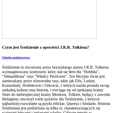
Czym jest Śródziemie z opowieści J.R.R. Tolkiena?
Szkoła podstawowa
Śródziemie to stworzony przez brytyjskiego autora J.R.R. Tolkiena
wyimaginowany kontynent, który stał się tłem dla "Hobbita",
"Silmarilliona" oraz "Władcy Pierścieni". Ten fikcyjny świat jest
zamieszkany przez różnorodne rasy, takie jak Elfy, Ludzie,
Krasnoludy, Hobbitowie i Orkowie, z których każda posiada swoją
unikalną kulturę oraz historię, i rozciąga się od spokojnej krainy
Shire do niebezpiecznej krainy Mordoru. Tolkien, będący z zawodu
filologiem, stworzył wiele języków dla Śródziemia, z których
najbardziej rozwinięte są języki elfickie, Quenya i Sindarin. Historia
Śródziemia jest podzielona na kilka er, charakteryzujących się
ważnymi bitwami i zmianami władzy. Główne tematy w