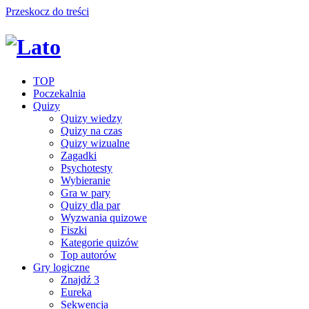
Przeskocz do treści
TOP
Poczekalnia
Quizy
Quizy wiedzy
Quizy na czas
Quizy wizualne
Zagadki
Psychotesty
Wybieranie
Gra w pary
Quizy dla par
Wyzwania quizowe
Fiszki
Kategorie quizów
Top autorów
Gry logiczne
Znajdź 3
Eureka
Sekwencja