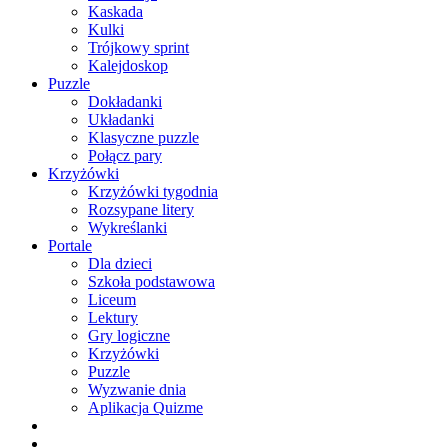
Kaskada
Kulki
Trójkowy sprint
Kalejdoskop
Puzzle
Dokładanki
Układanki
Klasyczne puzzle
Połącz pary
Krzyżówki
Krzyżówki tygodnia
Rozsypane litery
Wykreślanki
Portale
Dla dzieci
Szkoła podstawowa
Liceum
Lektury
Gry logiczne
Krzyżówki
Puzzle
Wyzwanie dnia
Aplikacja Quizme