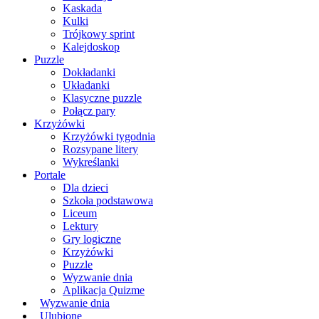
Kaskada
Kulki
Trójkowy sprint
Kalejdoskop
Puzzle
Dokładanki
Układanki
Klasyczne puzzle
Połącz pary
Krzyżówki
Krzyżówki tygodnia
Rozsypane litery
Wykreślanki
Portale
Dla dzieci
Szkoła podstawowa
Liceum
Lektury
Gry logiczne
Krzyżówki
Puzzle
Wyzwanie dnia
Aplikacja Quizme
Wyzwanie dnia
Ulubione