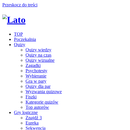
Przeskocz do treści
TOP
Poczekalnia
Quizy
Quizy wiedzy
Quizy na czas
Quizy wizualne
Zagadki
Psychotesty
Wybieranie
Gra w pary
Quizy dla par
Wyzwania quizowe
Fiszki
Kategorie quizów
Top autorów
Gry logiczne
Znajdź 3
Eureka
Sekwencja