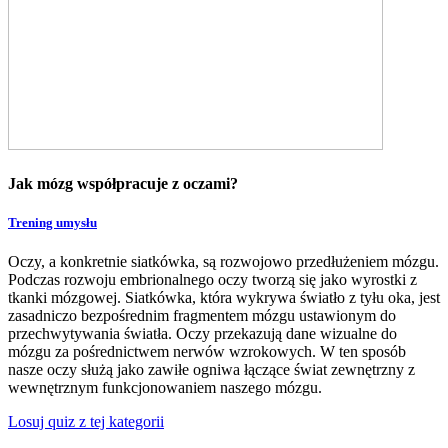
Jak mózg współpracuje z oczami?
Trening umysłu
Oczy, a konkretnie siatkówka, są rozwojowo przedłużeniem mózgu.
Podczas rozwoju embrionalnego oczy tworzą się jako wyrostki z
tkanki mózgowej. Siatkówka, która wykrywa światło z tyłu oka, jest
zasadniczo bezpośrednim fragmentem mózgu ustawionym do
przechwytywania światła. Oczy przekazują dane wizualne do
mózgu za pośrednictwem nerwów wzrokowych. W ten sposób
nasze oczy służą jako zawiłe ogniwa łączące świat zewnętrzny z
wewnętrznym funkcjonowaniem naszego mózgu.
Losuj quiz z tej kategorii