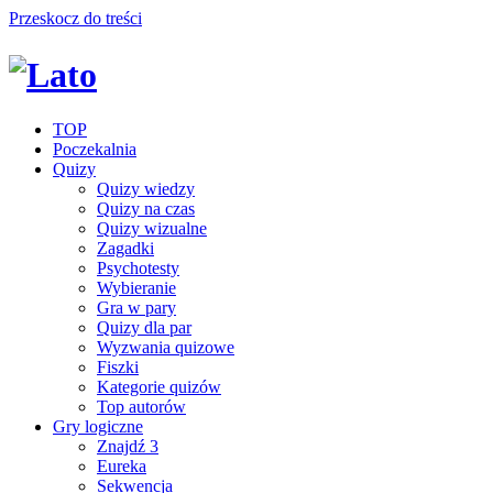
Przeskocz do treści
TOP
Poczekalnia
Quizy
Quizy wiedzy
Quizy na czas
Quizy wizualne
Zagadki
Psychotesty
Wybieranie
Gra w pary
Quizy dla par
Wyzwania quizowe
Fiszki
Kategorie quizów
Top autorów
Gry logiczne
Znajdź 3
Eureka
Sekwencja