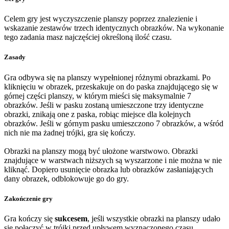
Celem gry jest wyczyszczenie planszy poprzez znalezienie i
wskazanie zestawów trzech identycznych obrazków. Na wykonanie
tego zadania masz najczęściej określoną ilość czasu.
Zasady
Gra odbywa się na planszy wypełnionej różnymi obrazkami. Po
kliknięciu w obrazek, przeskakuje on do paska znajdującego się w
górnej części planszy, w którym mieści się maksymalnie 7
obrazków. Jeśli w pasku zostaną umieszczone trzy identyczne
obrazki, znikają one z paska, robiąc miejsce dla kolejnych
obrazków. Jeśli w górnym pasku umieszczono 7 obrazków, a wśród
nich nie ma żadnej trójki, gra się kończy.
Obrazki na planszy mogą być ułożone warstwowo. Obrazki
znajdujące w warstwach niższych są wyszarzone i nie można w nie
kliknąć. Dopiero usunięcie obrazka lub obrazków zasłaniających
dany obrazek, odblokowuje go do gry.
Zakończenie gry
Gra kończy się
sukcesem
, jeśli wszystkie obrazki na planszy udało
się połączyć w trójki przed upływem wyznaczonego czasu.