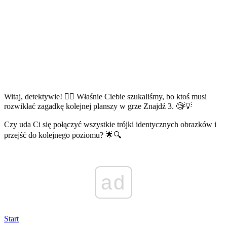
Witaj, detektywie! 🕵️‍♂️ Właśnie Ciebie szukaliśmy, bo ktoś musi
rozwikłać zagadkę kolejnej planszy w grze Znajdź 3. 🧐💡
Czy uda Ci się połączyć wszystkie trójki identycznych obrazków i
przejść do kolejnego poziomu? 🌟🔍
ad
Start