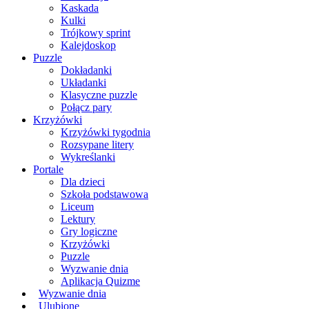
Kaskada
Kulki
Trójkowy sprint
Kalejdoskop
Puzzle
Dokładanki
Układanki
Klasyczne puzzle
Połącz pary
Krzyżówki
Krzyżówki tygodnia
Rozsypane litery
Wykreślanki
Portale
Dla dzieci
Szkoła podstawowa
Liceum
Lektury
Gry logiczne
Krzyżówki
Puzzle
Wyzwanie dnia
Aplikacja Quizme
Wyzwanie dnia
Ulubione