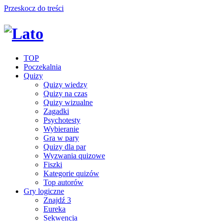
Przeskocz do treści
TOP
Poczekalnia
Quizy
Quizy wiedzy
Quizy na czas
Quizy wizualne
Zagadki
Psychotesty
Wybieranie
Gra w pary
Quizy dla par
Wyzwania quizowe
Fiszki
Kategorie quizów
Top autorów
Gry logiczne
Znajdź 3
Eureka
Sekwencja