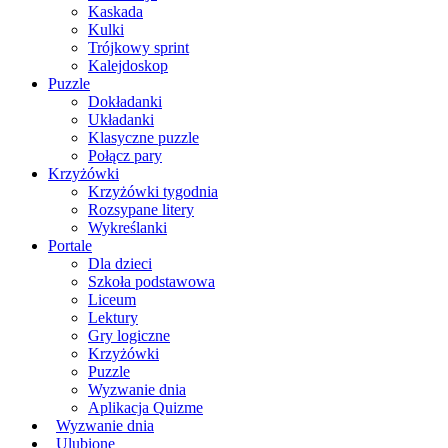
Kaskada
Kulki
Trójkowy sprint
Kalejdoskop
Puzzle
Dokładanki
Układanki
Klasyczne puzzle
Połącz pary
Krzyżówki
Krzyżówki tygodnia
Rozsypane litery
Wykreślanki
Portale
Dla dzieci
Szkoła podstawowa
Liceum
Lektury
Gry logiczne
Krzyżówki
Puzzle
Wyzwanie dnia
Aplikacja Quizme
Wyzwanie dnia
Ulubione