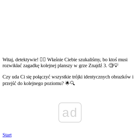
Witaj, detektywie! 🕵️‍♂️ Właśnie Ciebie szukaliśmy, bo ktoś musi
rozwikłać zagadkę kolejnej planszy w grze Znajdź 3. 🧐💡
Czy uda Ci się połączyć wszystkie trójki identycznych obrazków i
przejść do kolejnego poziomu? 🌟🔍
ad
Start