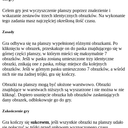
Celem gry jest wyczyszczenie planszy poprzez znalezienie i
wskazanie zestawów trzech identycznych obrazków. Na wykonanie
tego zadania masz najczęściej określoną ilość czasu.
Zasady
Gra odbywa się na planszy wypełnionej różnymi obrazkami. Po
kliknięciu w obrazek, przeskakuje on do paska znajdującego się w
górnej części planszy, w którym mieści się maksymalnie 7
obrazków. Jeśli w pasku zostaną umieszczone trzy identyczne
obrazki, znikają one z paska, robiąc miejsce dla kolejnych
obrazków. Jeśli w górnym pasku umieszczono 7 obrazków, a wśród
nich nie ma żadnej trójki, gra się kończy.
Obrazki na planszy mogą być ułożone warstwowo. Obrazki
znajdujące w warstwach niższych są wyszarzone i nie można w nie
kliknąć. Dopiero usunięcie obrazka lub obrazków zasłaniających
dany obrazek, odblokowuje go do gry.
Zakończenie gry
Gra kończy się
sukcesem
, jeśli wszystkie obrazki na planszy udało
się połączyć w trójki przed upływem wyznaczonego czasu.