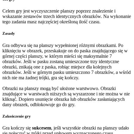
Celem gry jest wyczyszczenie planszy poprzez znalezienie i
wskazanie zestawów trzech identycznych obrazków. Na wykonanie
tego zadania masz najczęściej określoną ilość czasu.
Zasady
Gra odbywa się na planszy wypełnionej różnymi obrazkami. Po
kliknięciu w obrazek, przeskakuje on do paska znajdującego się w
górnej części planszy, w którym mieści się maksymalnie 7
obrazków. Jeśli w pasku zostaną umieszczone trzy identyczne
obrazki, znikają one z paska, robiąc miejsce dla kolejnych
obrazków. Jeśli w górnym pasku umieszczono 7 obrazków, a wśród
nich nie ma żadnej trójki, gra się kończy.
Obrazki na planszy mogą być ułożone warstwowo. Obrazki
znajdujące w warstwach niższych są wyszarzone i nie można w nie
kliknąć. Dopiero usunięcie obrazka lub obrazków zasłaniających
dany obrazek, odblokowuje go do gry.
Zakończenie gry
Gra kończy się
sukcesem
, jeśli wszystkie obrazki na planszy udało
się połączyć w trójki przed upływem wyznaczonego czasu.