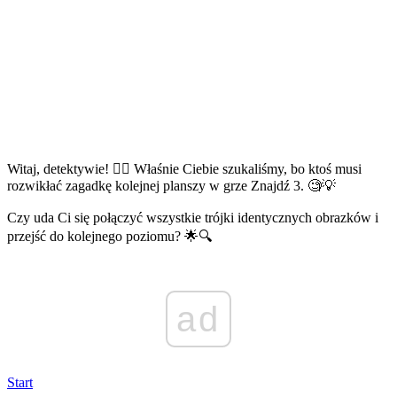
Witaj, detektywie! 🕵️‍♂️ Właśnie Ciebie szukaliśmy, bo ktoś musi
rozwikłać zagadkę kolejnej planszy w grze Znajdź 3. 🧐💡
Czy uda Ci się połączyć wszystkie trójki identycznych obrazków i
przejść do kolejnego poziomu? 🌟🔍
ad
Start