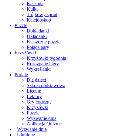
Kaskada
Kulki
Trójkowy sprint
Kalejdoskop
Puzzle
Dokładanki
Układanki
Klasyczne puzzle
Połącz pary
Krzyżówki
Krzyżówki tygodnia
Rozsypane litery
Wykreślanki
Portale
Dla dzieci
Szkoła podstawowa
Liceum
Lektury
Gry logiczne
Krzyżówki
Puzzle
Wyzwanie dnia
Aplikacja Quizme
Wyzwanie dnia
Ulubione