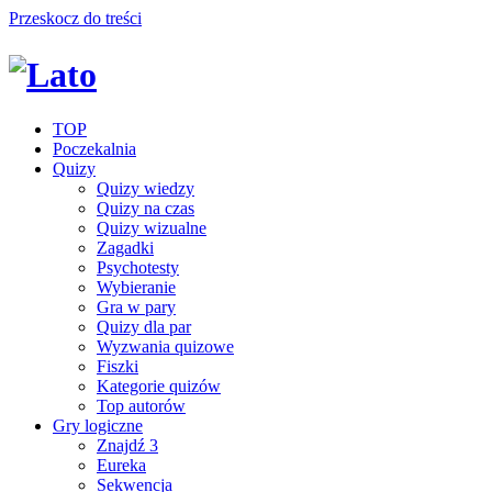
Przeskocz do treści
TOP
Poczekalnia
Quizy
Quizy wiedzy
Quizy na czas
Quizy wizualne
Zagadki
Psychotesty
Wybieranie
Gra w pary
Quizy dla par
Wyzwania quizowe
Fiszki
Kategorie quizów
Top autorów
Gry logiczne
Znajdź 3
Eureka
Sekwencja