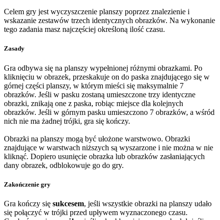
Celem gry jest wyczyszczenie planszy poprzez znalezienie i
wskazanie zestawów trzech identycznych obrazków. Na wykonanie
tego zadania masz najczęściej określoną ilość czasu.
Zasady
Gra odbywa się na planszy wypełnionej różnymi obrazkami. Po
kliknięciu w obrazek, przeskakuje on do paska znajdującego się w
górnej części planszy, w którym mieści się maksymalnie 7
obrazków. Jeśli w pasku zostaną umieszczone trzy identyczne
obrazki, znikają one z paska, robiąc miejsce dla kolejnych
obrazków. Jeśli w górnym pasku umieszczono 7 obrazków, a wśród
nich nie ma żadnej trójki, gra się kończy.
Obrazki na planszy mogą być ułożone warstwowo. Obrazki
znajdujące w warstwach niższych są wyszarzone i nie można w nie
kliknąć. Dopiero usunięcie obrazka lub obrazków zasłaniających
dany obrazek, odblokowuje go do gry.
Zakończenie gry
Gra kończy się
sukcesem
, jeśli wszystkie obrazki na planszy udało
się połączyć w trójki przed upływem wyznaczonego czasu.