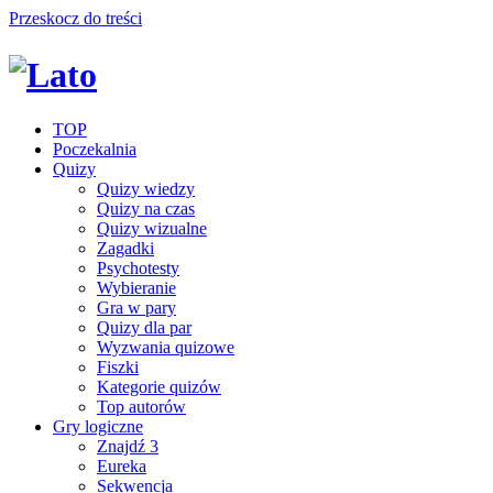
Przeskocz do treści
TOP
Poczekalnia
Quizy
Quizy wiedzy
Quizy na czas
Quizy wizualne
Zagadki
Psychotesty
Wybieranie
Gra w pary
Quizy dla par
Wyzwania quizowe
Fiszki
Kategorie quizów
Top autorów
Gry logiczne
Znajdź 3
Eureka
Sekwencja