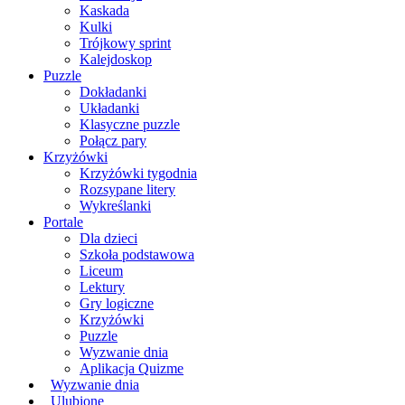
Kaskada
Kulki
Trójkowy sprint
Kalejdoskop
Puzzle
Dokładanki
Układanki
Klasyczne puzzle
Połącz pary
Krzyżówki
Krzyżówki tygodnia
Rozsypane litery
Wykreślanki
Portale
Dla dzieci
Szkoła podstawowa
Liceum
Lektury
Gry logiczne
Krzyżówki
Puzzle
Wyzwanie dnia
Aplikacja Quizme
Wyzwanie dnia
Ulubione