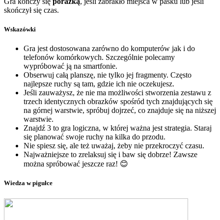
Gra kończy się
porażką
, jeśli zabrakło miejsca w pasku lub jeśli
skończył się czas.
Wskazówki
Gra jest dostosowana zarówno do komputerów jak i do
telefonów komórkowych. Szczególnie polecamy
wypróbować ją na smartfonie.
Obserwuj całą planszę, nie tylko jej fragmenty. Często
najlepsze ruchy są tam, gdzie ich nie oczekujesz.
Jeśli zauważysz, że nie ma możliwości stworzenia zestawu z
trzech identycznych obrazków spośród tych znajdujących się
na górnej warstwie, spróbuj dojrzeć, co znajduje się na niższej
warstwie.
Znajdź 3 to gra logiczna, w której ważna jest strategia. Staraj
się planować swoje ruchy na kilka do przodu.
Nie spiesz się, ale też uważaj, żeby nie przekroczyć czasu.
Najważniejsze to zrelaksuj się i baw się dobrze! Zawsze
można spróbować jeszcze raz! 😊
Wiedza w pigułce