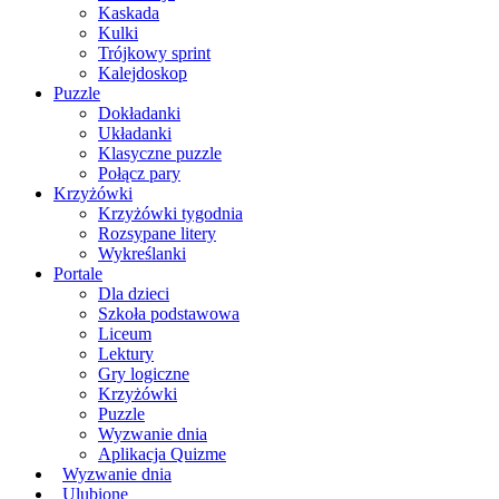
Kaskada
Kulki
Trójkowy sprint
Kalejdoskop
Puzzle
Dokładanki
Układanki
Klasyczne puzzle
Połącz pary
Krzyżówki
Krzyżówki tygodnia
Rozsypane litery
Wykreślanki
Portale
Dla dzieci
Szkoła podstawowa
Liceum
Lektury
Gry logiczne
Krzyżówki
Puzzle
Wyzwanie dnia
Aplikacja Quizme
Wyzwanie dnia
Ulubione