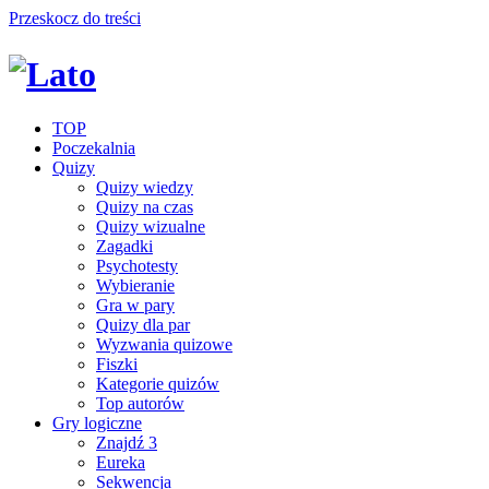
Przeskocz do treści
TOP
Poczekalnia
Quizy
Quizy wiedzy
Quizy na czas
Quizy wizualne
Zagadki
Psychotesty
Wybieranie
Gra w pary
Quizy dla par
Wyzwania quizowe
Fiszki
Kategorie quizów
Top autorów
Gry logiczne
Znajdź 3
Eureka
Sekwencja