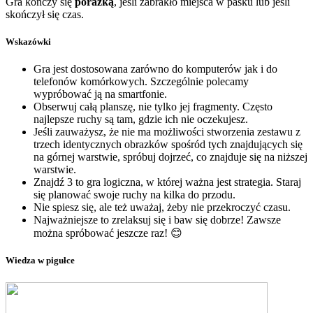
Gra kończy się
porażką
, jeśli zabrakło miejsca w pasku lub jeśli
skończył się czas.
Wskazówki
Gra jest dostosowana zarówno do komputerów jak i do
telefonów komórkowych. Szczególnie polecamy
wypróbować ją na smartfonie.
Obserwuj całą planszę, nie tylko jej fragmenty. Często
najlepsze ruchy są tam, gdzie ich nie oczekujesz.
Jeśli zauważysz, że nie ma możliwości stworzenia zestawu z
trzech identycznych obrazków spośród tych znajdujących się
na górnej warstwie, spróbuj dojrzeć, co znajduje się na niższej
warstwie.
Znajdź 3 to gra logiczna, w której ważna jest strategia. Staraj
się planować swoje ruchy na kilka do przodu.
Nie spiesz się, ale też uważaj, żeby nie przekroczyć czasu.
Najważniejsze to zrelaksuj się i baw się dobrze! Zawsze
można spróbować jeszcze raz! 😊
Wiedza w pigułce