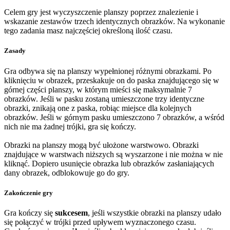
Celem gry jest wyczyszczenie planszy poprzez znalezienie i
wskazanie zestawów trzech identycznych obrazków. Na wykonanie
tego zadania masz najczęściej określoną ilość czasu.
Zasady
Gra odbywa się na planszy wypełnionej różnymi obrazkami. Po
kliknięciu w obrazek, przeskakuje on do paska znajdującego się w
górnej części planszy, w którym mieści się maksymalnie 7
obrazków. Jeśli w pasku zostaną umieszczone trzy identyczne
obrazki, znikają one z paska, robiąc miejsce dla kolejnych
obrazków. Jeśli w górnym pasku umieszczono 7 obrazków, a wśród
nich nie ma żadnej trójki, gra się kończy.
Obrazki na planszy mogą być ułożone warstwowo. Obrazki
znajdujące w warstwach niższych są wyszarzone i nie można w nie
kliknąć. Dopiero usunięcie obrazka lub obrazków zasłaniających
dany obrazek, odblokowuje go do gry.
Zakończenie gry
Gra kończy się
sukcesem
, jeśli wszystkie obrazki na planszy udało
się połączyć w trójki przed upływem wyznaczonego czasu.