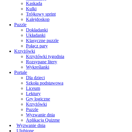
Kaskada
Kulki
Trójkowy sprint
Kalejdoskop
Puzzle
Dokładanki
Układanki
Klasyczne puzzle
Połącz pary
Krzyżówki
Krzyżówki tygodnia
Rozsypane litery
Wykreślanki
Portale
Dla dzieci
Szkoła podstawowa
Liceum
Lektury
Gry logiczne
Krzyżówki
Puzzle
Wyzwanie dnia
Aplikacja Quizme
Wyzwanie dnia
Ulubione