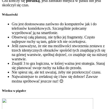
Gra kończy się
porażką
, jeśli zabrakło miejsca w pasku lub jeśli
skończył się czas.
Wskazówki
Gra jest dostosowana zarówno do komputerów jak i do
telefonów komórkowych. Szczególnie polecamy
wypróbować ją na smartfonie.
Obserwuj całą planszę, nie tylko jej fragmenty. Często
najlepsze ruchy są tam, gdzie ich nie oczekujesz.
Jeśli zauważysz, że nie ma możliwości stworzenia zestawu z
trzech identycznych obrazków spośród tych znajdujących się
na górnej warstwie, spróbuj dojrzeć, co znajduje się na niższej
warstwie.
Znajdź 3 to gra logiczna, w której ważna jest strategia. Staraj
się planować swoje ruchy na kilka do przodu.
Nie spiesz się, ale też uważaj, żeby nie przekroczyć czasu.
Najważniejsze to zrelaksuj się i baw się dobrze! Zawsze
można spróbować jeszcze raz! 😊
Wiedza w pigułce