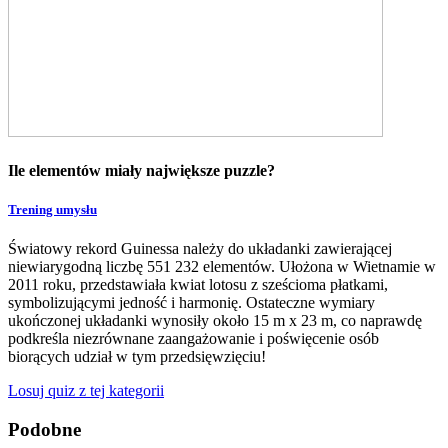
Ile elementów miały największe puzzle?
Trening umysłu
Światowy rekord Guinessa należy do układanki zawierającej
niewiarygodną liczbę 551 232 elementów. Ułożona w Wietnamie w
2011 roku, przedstawiała kwiat lotosu z sześcioma płatkami,
symbolizującymi jedność i harmonię. Ostateczne wymiary
ukończonej układanki wynosiły około 15 m x 23 m, co naprawdę
podkreśla niezrównane zaangażowanie i poświęcenie osób
biorących udział w tym przedsięwzięciu!
Losuj quiz z tej kategorii
Podobne