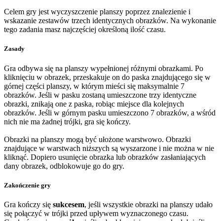
Celem gry jest wyczyszczenie planszy poprzez znalezienie i
wskazanie zestawów trzech identycznych obrazków. Na wykonanie
tego zadania masz najczęściej określoną ilość czasu.
Zasady
Gra odbywa się na planszy wypełnionej różnymi obrazkami. Po
kliknięciu w obrazek, przeskakuje on do paska znajdującego się w
górnej części planszy, w którym mieści się maksymalnie 7
obrazków. Jeśli w pasku zostaną umieszczone trzy identyczne
obrazki, znikają one z paska, robiąc miejsce dla kolejnych
obrazków. Jeśli w górnym pasku umieszczono 7 obrazków, a wśród
nich nie ma żadnej trójki, gra się kończy.
Obrazki na planszy mogą być ułożone warstwowo. Obrazki
znajdujące w warstwach niższych są wyszarzone i nie można w nie
kliknąć. Dopiero usunięcie obrazka lub obrazków zasłaniających
dany obrazek, odblokowuje go do gry.
Zakończenie gry
Gra kończy się
sukcesem
, jeśli wszystkie obrazki na planszy udało
się połączyć w trójki przed upływem wyznaczonego czasu.