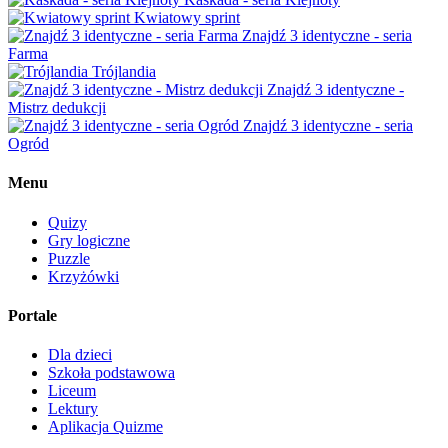
Kwiatowy sprint
Znajdź 3 identyczne - seria
Farma
Trójlandia
Znajdź 3 identyczne -
Mistrz dedukcji
Znajdź 3 identyczne - seria
Ogród
Menu
Quizy
Gry logiczne
Puzzle
Krzyżówki
Portale
Dla dzieci
Szkoła podstawowa
Liceum
Lektury
Aplikacja Quizme