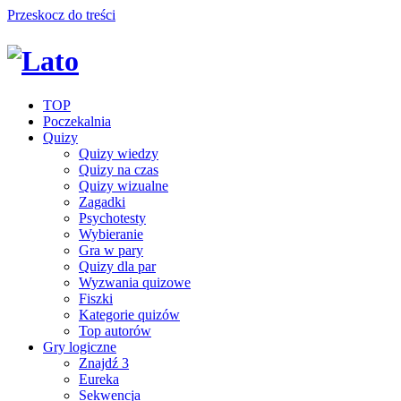
Przeskocz do treści
TOP
Poczekalnia
Quizy
Quizy wiedzy
Quizy na czas
Quizy wizualne
Zagadki
Psychotesty
Wybieranie
Gra w pary
Quizy dla par
Wyzwania quizowe
Fiszki
Kategorie quizów
Top autorów
Gry logiczne
Znajdź 3
Eureka
Sekwencja