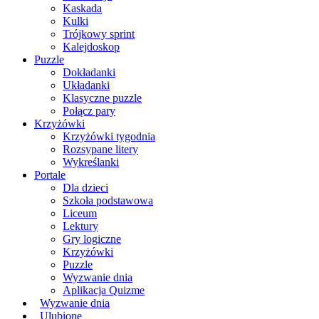
Kaskada
Kulki
Trójkowy sprint
Kalejdoskop
Puzzle
Dokładanki
Układanki
Klasyczne puzzle
Połącz pary
Krzyżówki
Krzyżówki tygodnia
Rozsypane litery
Wykreślanki
Portale
Dla dzieci
Szkoła podstawowa
Liceum
Lektury
Gry logiczne
Krzyżówki
Puzzle
Wyzwanie dnia
Aplikacja Quizme
Wyzwanie dnia
Ulubione