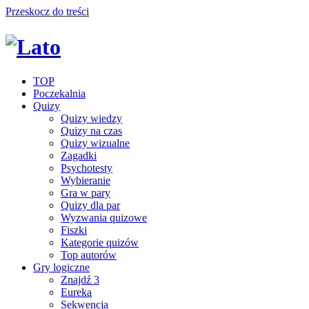
Przeskocz do treści
TOP
Poczekalnia
Quizy
Quizy wiedzy
Quizy na czas
Quizy wizualne
Zagadki
Psychotesty
Wybieranie
Gra w pary
Quizy dla par
Wyzwania quizowe
Fiszki
Kategorie quizów
Top autorów
Gry logiczne
Znajdź 3
Eureka
Sekwencja