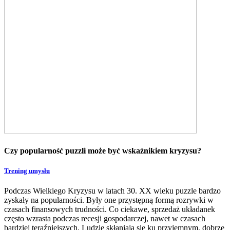
Czy popularność puzzli może być wskaźnikiem kryzysu?
Trening umysłu
Podczas Wielkiego Kryzysu w latach 30. XX wieku puzzle bardzo
zyskały na popularności. Były one przystępną formą rozrywki w
czasach finansowych trudności. Co ciekawe, sprzedaż układanek
często wzrasta podczas recesji gospodarczej, nawet w czasach
bardziej teraźniejszych. Ludzie skłaniają się ku przyjemnym, dobrze