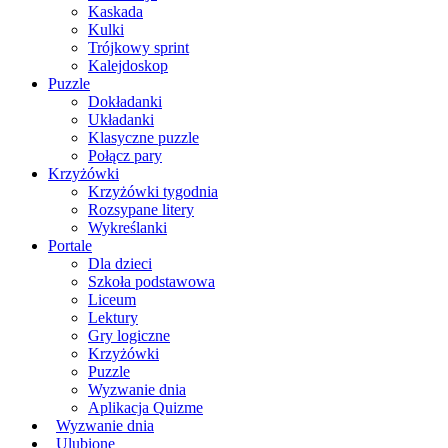
Kaskada
Kulki
Trójkowy sprint
Kalejdoskop
Puzzle
Dokładanki
Układanki
Klasyczne puzzle
Połącz pary
Krzyżówki
Krzyżówki tygodnia
Rozsypane litery
Wykreślanki
Portale
Dla dzieci
Szkoła podstawowa
Liceum
Lektury
Gry logiczne
Krzyżówki
Puzzle
Wyzwanie dnia
Aplikacja Quizme
Wyzwanie dnia
Ulubione