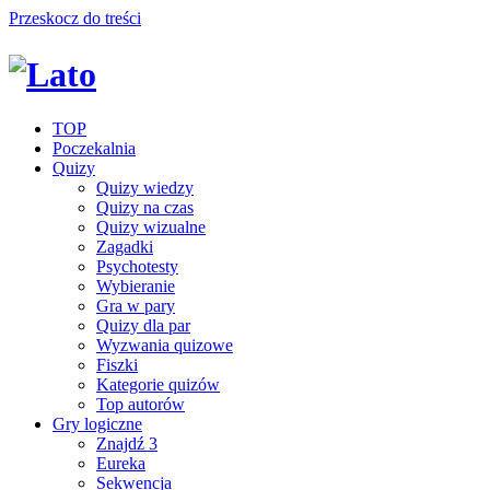
Przeskocz do treści
TOP
Poczekalnia
Quizy
Quizy wiedzy
Quizy na czas
Quizy wizualne
Zagadki
Psychotesty
Wybieranie
Gra w pary
Quizy dla par
Wyzwania quizowe
Fiszki
Kategorie quizów
Top autorów
Gry logiczne
Znajdź 3
Eureka
Sekwencja