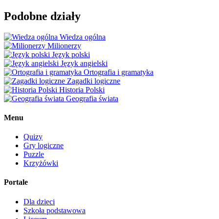
Podobne działy
Wiedza ogólna
Milionerzy
Język polski
Język angielski
Ortografia i gramatyka
Zagadki logiczne
Historia Polski
Geografia świata
Menu
Quizy
Gry logiczne
Puzzle
Krzyżówki
Portale
Dla dzieci
Szkoła podstawowa