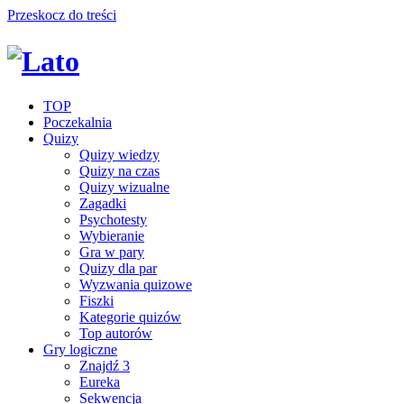
Przeskocz do treści
TOP
Poczekalnia
Quizy
Quizy wiedzy
Quizy na czas
Quizy wizualne
Zagadki
Psychotesty
Wybieranie
Gra w pary
Quizy dla par
Wyzwania quizowe
Fiszki
Kategorie quizów
Top autorów
Gry logiczne
Znajdź 3
Eureka
Sekwencja