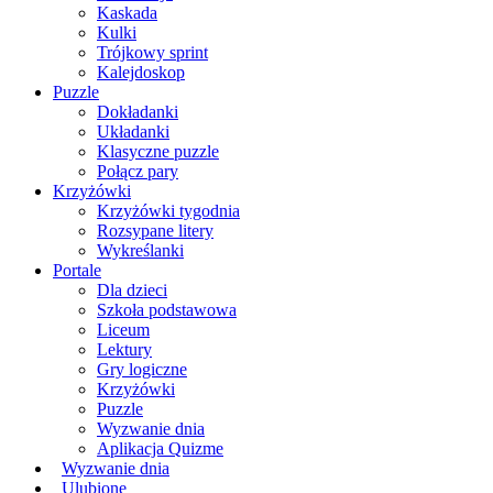
Kaskada
Kulki
Trójkowy sprint
Kalejdoskop
Puzzle
Dokładanki
Układanki
Klasyczne puzzle
Połącz pary
Krzyżówki
Krzyżówki tygodnia
Rozsypane litery
Wykreślanki
Portale
Dla dzieci
Szkoła podstawowa
Liceum
Lektury
Gry logiczne
Krzyżówki
Puzzle
Wyzwanie dnia
Aplikacja Quizme
Wyzwanie dnia
Ulubione