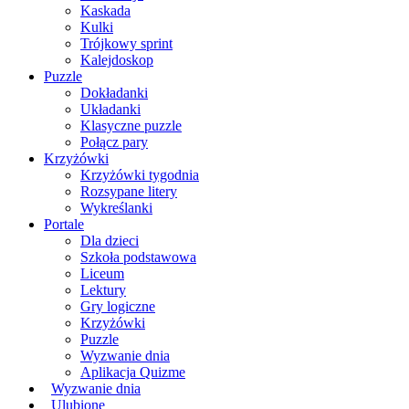
Kaskada
Kulki
Trójkowy sprint
Kalejdoskop
Puzzle
Dokładanki
Układanki
Klasyczne puzzle
Połącz pary
Krzyżówki
Krzyżówki tygodnia
Rozsypane litery
Wykreślanki
Portale
Dla dzieci
Szkoła podstawowa
Liceum
Lektury
Gry logiczne
Krzyżówki
Puzzle
Wyzwanie dnia
Aplikacja Quizme
Wyzwanie dnia
Ulubione