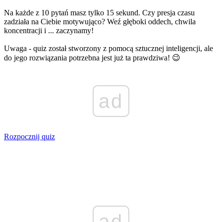
Na każde z 10 pytań masz tylko 15 sekund. Czy presja czasu
zadziała na Ciebie motywująco? Weź głęboki oddech, chwila
koncentracji i ... zaczynamy!
Uwaga - quiz został stworzony z pomocą sztucznej inteligencji, ale
do jego rozwiązania potrzebna jest już ta prawdziwa! 😉
ad
Rozpocznij quiz
ad