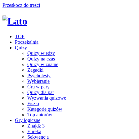
Przeskocz do treści
TOP
Poczekalnia
Quizy
Quizy wiedzy
Quizy na czas
Quizy wizualne
Zagadki
Psychotesty
Wybieranie
Gra w pary
Quizy dla par
Wyzwania quizowe
Fiszki
Kategorie quizów
Top autorów
Gry logiczne
Znajdź 3
Eureka
Sekwencja