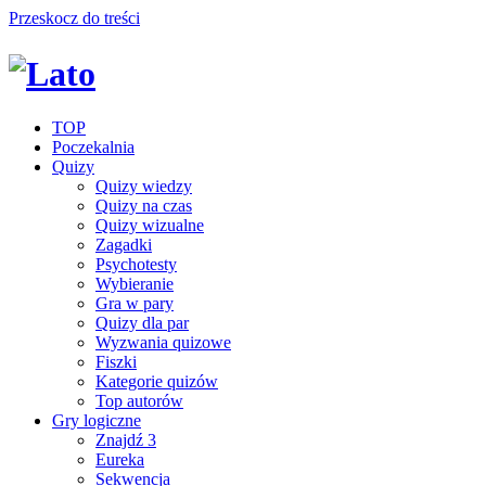
Przeskocz do treści
TOP
Poczekalnia
Quizy
Quizy wiedzy
Quizy na czas
Quizy wizualne
Zagadki
Psychotesty
Wybieranie
Gra w pary
Quizy dla par
Wyzwania quizowe
Fiszki
Kategorie quizów
Top autorów
Gry logiczne
Znajdź 3
Eureka
Sekwencja