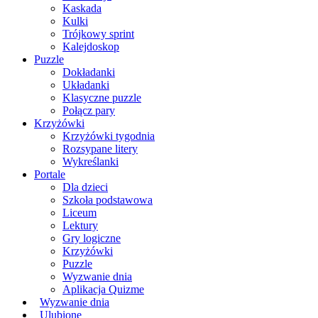
Kaskada
Kulki
Trójkowy sprint
Kalejdoskop
Puzzle
Dokładanki
Układanki
Klasyczne puzzle
Połącz pary
Krzyżówki
Krzyżówki tygodnia
Rozsypane litery
Wykreślanki
Portale
Dla dzieci
Szkoła podstawowa
Liceum
Lektury
Gry logiczne
Krzyżówki
Puzzle
Wyzwanie dnia
Aplikacja Quizme
Wyzwanie dnia
Ulubione