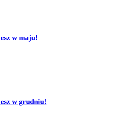
żesz w maju!
żesz w grudniu!