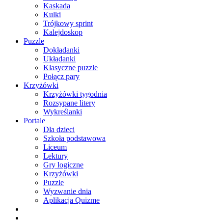
Kaskada
Kulki
Trójkowy sprint
Kalejdoskop
Puzzle
Dokładanki
Układanki
Klasyczne puzzle
Połącz pary
Krzyżówki
Krzyżówki tygodnia
Rozsypane litery
Wykreślanki
Portale
Dla dzieci
Szkoła podstawowa
Liceum
Lektury
Gry logiczne
Krzyżówki
Puzzle
Wyzwanie dnia
Aplikacja Quizme