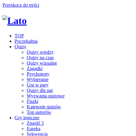
Przeskocz do treści
TOP
Poczekalnia
Quizy
Quizy wiedzy
Quizy na czas
Quizy wizualne
Zagadki
Psychotesty
Wybieranie
Gra w pary
Quizy dla par
Wyzwania quizowe
Fiszki
Kategorie quizów
Top autorów
Gry logiczne
Znajdź 3
Eureka
Sekwencja