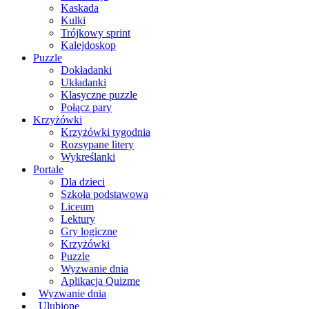
Kaskada
Kulki
Trójkowy sprint
Kalejdoskop
Puzzle
Dokładanki
Układanki
Klasyczne puzzle
Połącz pary
Krzyżówki
Krzyżówki tygodnia
Rozsypane litery
Wykreślanki
Portale
Dla dzieci
Szkoła podstawowa
Liceum
Lektury
Gry logiczne
Krzyżówki
Puzzle
Wyzwanie dnia
Aplikacja Quizme
Wyzwanie dnia
Ulubione