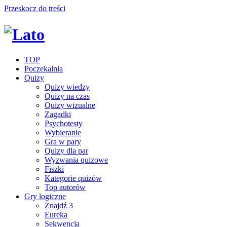
Przeskocz do treści
TOP
Poczekalnia
Quizy
Quizy wiedzy
Quizy na czas
Quizy wizualne
Zagadki
Psychotesty
Wybieranie
Gra w pary
Quizy dla par
Wyzwania quizowe
Fiszki
Kategorie quizów
Top autorów
Gry logiczne
Znajdź 3
Eureka
Sekwencja