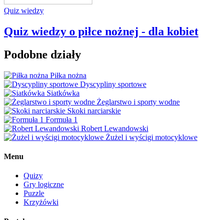
Quiz wiedzy
Quiz wiedzy o piłce nożnej - dla kobiet
Podobne działy
Piłka nożna
Dyscypliny sportowe
Siatkówka
Żeglarstwo i sporty wodne
Skoki narciarskie
Formuła 1
Robert Lewandowski
Żużel i wyścigi motocyklowe
Menu
Quizy
Gry logiczne
Puzzle
Krzyżówki