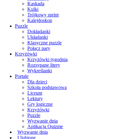
Kaskada
Kulki
Trójkowy sprint
Kalejdoskop
Puzzle
Dokładanki
Układanki
Klasyczne puzzle
Połącz pary
Krzyżówki
Krzyżówki tygodnia
Rozsypane litery
Wykreślanki
Portale
Dla dzieci
Szkoła podstawowa
Liceum
Lektury
Gry logiczne
Krzyżówki
Puzzle
Wyzwanie dnia
Aplikacja Quizme
Wyzwanie dnia
Ulubione