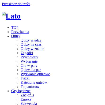
Przeskocz do treści
TOP
Poczekalnia
Quizy
Quizy wiedzy
Quizy na czas
Quizy wizualne
Zagadki
Psychotesty
Wybieranie
Gra w pary
Quizy dla par
Wyzwania quizowe
Fiszki
Kategorie quizów
Top autorów
Gry logiczne
Znajdź 3
Eureka
Sekwencja