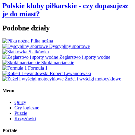
Polskie kluby piłkarskie - czy dopasujesz
je do miast?
Podobne działy
Piłka nożna
Dyscypliny sportowe
Siatkówka
Żeglarstwo i sporty wodne
Skoki narciarskie
Formuła 1
Robert Lewandowski
Żużel i wyścigi motocyklowe
Menu
Quizy
Gry logiczne
Puzzle
Krzyżówki
Portale