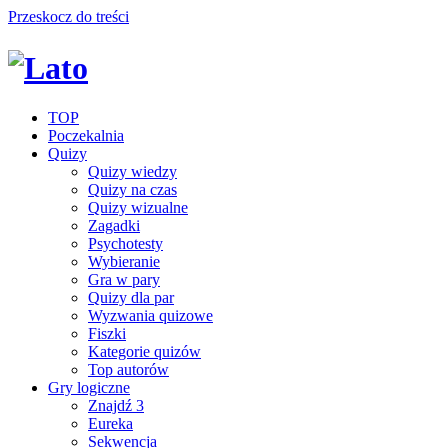
Przeskocz do treści
TOP
Poczekalnia
Quizy
Quizy wiedzy
Quizy na czas
Quizy wizualne
Zagadki
Psychotesty
Wybieranie
Gra w pary
Quizy dla par
Wyzwania quizowe
Fiszki
Kategorie quizów
Top autorów
Gry logiczne
Znajdź 3
Eureka
Sekwencja