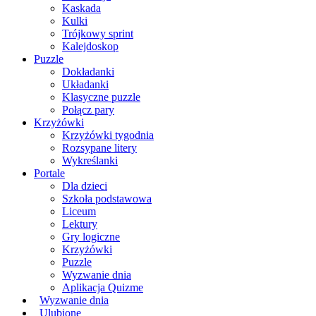
Kaskada
Kulki
Trójkowy sprint
Kalejdoskop
Puzzle
Dokładanki
Układanki
Klasyczne puzzle
Połącz pary
Krzyżówki
Krzyżówki tygodnia
Rozsypane litery
Wykreślanki
Portale
Dla dzieci
Szkoła podstawowa
Liceum
Lektury
Gry logiczne
Krzyżówki
Puzzle
Wyzwanie dnia
Aplikacja Quizme
Wyzwanie dnia
Ulubione