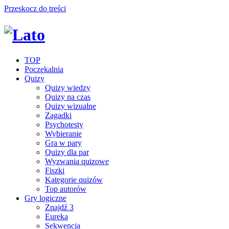
Przeskocz do treści
TOP
Poczekalnia
Quizy
Quizy wiedzy
Quizy na czas
Quizy wizualne
Zagadki
Psychotesty
Wybieranie
Gra w pary
Quizy dla par
Wyzwania quizowe
Fiszki
Kategorie quizów
Top autorów
Gry logiczne
Znajdź 3
Eureka
Sekwencja