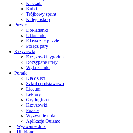
Kaskada
Kulki
Trójkowy sprint
Kalejdoskop
Puzzle
Dokładanki
Układanki
Klasyczne puzzle
Połącz pary
Krzyżówki
Krzyżówki tygodnia
Rozsypane litery
Wykreślanki
Portale
Dla dzieci
Szkoła podstawowa
Liceum
Lektury
Gry logiczne
Krzyżówki
Puzzle
Wyzwanie dnia
Aplikacja Quizme
Wyzwanie dnia
Ulubione