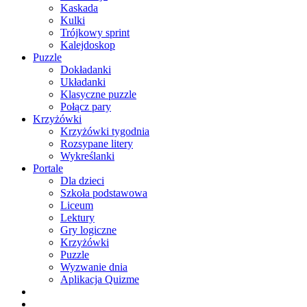
Kaskada
Kulki
Trójkowy sprint
Kalejdoskop
Puzzle
Dokładanki
Układanki
Klasyczne puzzle
Połącz pary
Krzyżówki
Krzyżówki tygodnia
Rozsypane litery
Wykreślanki
Portale
Dla dzieci
Szkoła podstawowa
Liceum
Lektury
Gry logiczne
Krzyżówki
Puzzle
Wyzwanie dnia
Aplikacja Quizme