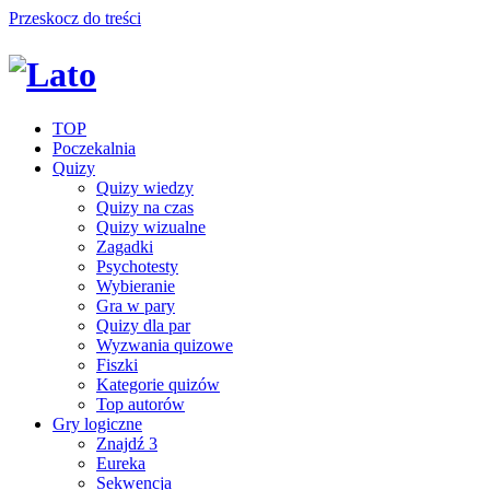
Przeskocz do treści
TOP
Poczekalnia
Quizy
Quizy wiedzy
Quizy na czas
Quizy wizualne
Zagadki
Psychotesty
Wybieranie
Gra w pary
Quizy dla par
Wyzwania quizowe
Fiszki
Kategorie quizów
Top autorów
Gry logiczne
Znajdź 3
Eureka
Sekwencja