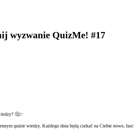
mij wyzwanie QuizMe! #17
 wiedzy? 🤔✨
nnym quizie wiedzy. Każdego dnia będą czekać na Ciebie nowe, fascy