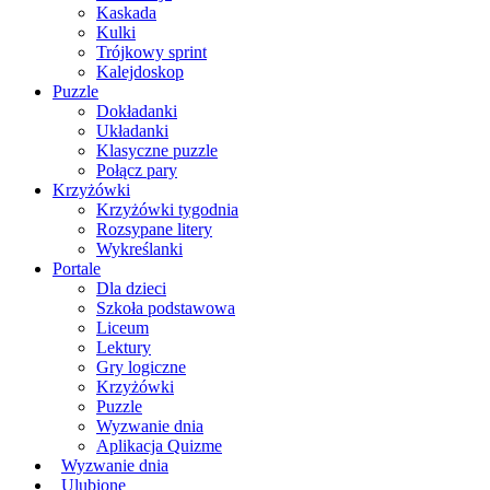
Kaskada
Kulki
Trójkowy sprint
Kalejdoskop
Puzzle
Dokładanki
Układanki
Klasyczne puzzle
Połącz pary
Krzyżówki
Krzyżówki tygodnia
Rozsypane litery
Wykreślanki
Portale
Dla dzieci
Szkoła podstawowa
Liceum
Lektury
Gry logiczne
Krzyżówki
Puzzle
Wyzwanie dnia
Aplikacja Quizme
Wyzwanie dnia
Ulubione