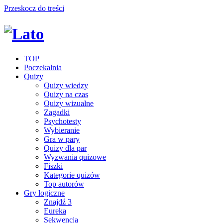
Przeskocz do treści
TOP
Poczekalnia
Quizy
Quizy wiedzy
Quizy na czas
Quizy wizualne
Zagadki
Psychotesty
Wybieranie
Gra w pary
Quizy dla par
Wyzwania quizowe
Fiszki
Kategorie quizów
Top autorów
Gry logiczne
Znajdź 3
Eureka
Sekwencja