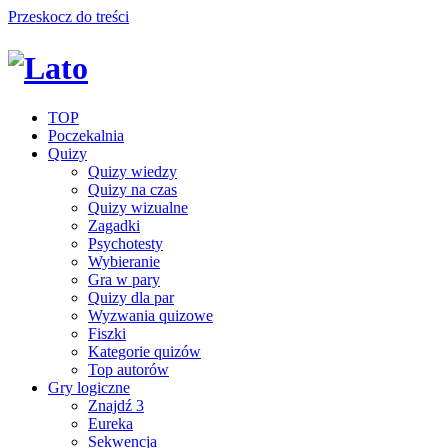
Przeskocz do treści
TOP
Poczekalnia
Quizy
Quizy wiedzy
Quizy na czas
Quizy wizualne
Zagadki
Psychotesty
Wybieranie
Gra w pary
Quizy dla par
Wyzwania quizowe
Fiszki
Kategorie quizów
Top autorów
Gry logiczne
Znajdź 3
Eureka
Sekwencja