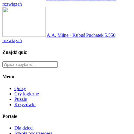
rozwiązań
A.A. Milne - Kubuś Puchatek
5,550
rozwiązań
Znajdź quiz
Menu
Quizy
Gry logiczne
Puzzle
Krzyżówki
Portale
Dla dzieci
Szkoła podstawowa