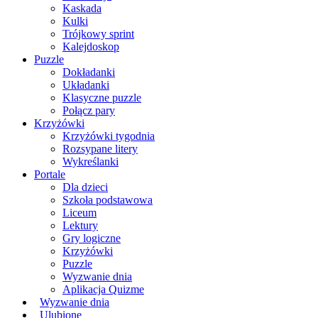
Kaskada
Kulki
Trójkowy sprint
Kalejdoskop
Puzzle
Dokładanki
Układanki
Klasyczne puzzle
Połącz pary
Krzyżówki
Krzyżówki tygodnia
Rozsypane litery
Wykreślanki
Portale
Dla dzieci
Szkoła podstawowa
Liceum
Lektury
Gry logiczne
Krzyżówki
Puzzle
Wyzwanie dnia
Aplikacja Quizme
Wyzwanie dnia
Ulubione