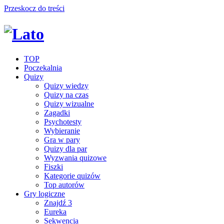
Przeskocz do treści
TOP
Poczekalnia
Quizy
Quizy wiedzy
Quizy na czas
Quizy wizualne
Zagadki
Psychotesty
Wybieranie
Gra w pary
Quizy dla par
Wyzwania quizowe
Fiszki
Kategorie quizów
Top autorów
Gry logiczne
Znajdź 3
Eureka
Sekwencja