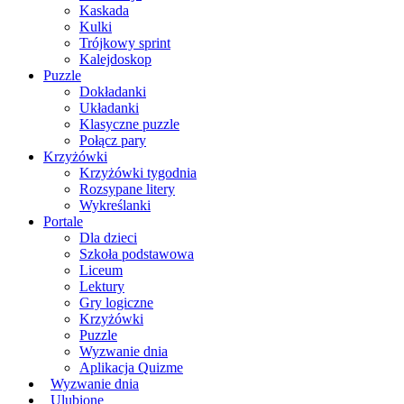
Kaskada
Kulki
Trójkowy sprint
Kalejdoskop
Puzzle
Dokładanki
Układanki
Klasyczne puzzle
Połącz pary
Krzyżówki
Krzyżówki tygodnia
Rozsypane litery
Wykreślanki
Portale
Dla dzieci
Szkoła podstawowa
Liceum
Lektury
Gry logiczne
Krzyżówki
Puzzle
Wyzwanie dnia
Aplikacja Quizme
Wyzwanie dnia
Ulubione