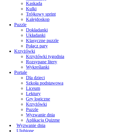
Kaskada
Kulki
Trójkowy sprint
Kalejdoskop
Puzzle
Dokładanki
Układanki
Klasyczne puzzle
Połącz pary
Krzyżówki
Krzyżówki tygodnia
Rozsypane litery
Wykreślanki
Portale
Dla dzieci
Szkoła podstawowa
Liceum
Lektury
Gry logiczne
Krzyżówki
Puzzle
Wyzwanie dnia
Aplikacja Quizme
Wyzwanie dnia
Ulubione