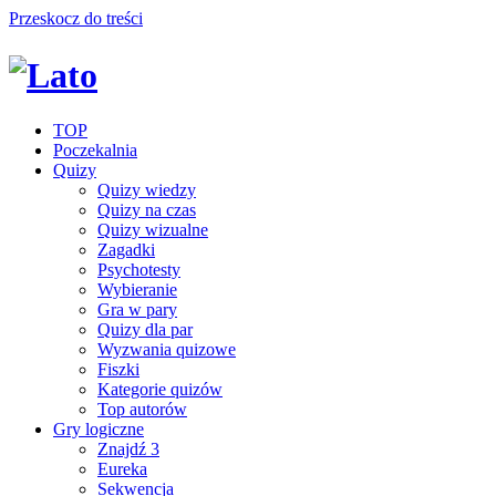
Przeskocz do treści
TOP
Poczekalnia
Quizy
Quizy wiedzy
Quizy na czas
Quizy wizualne
Zagadki
Psychotesty
Wybieranie
Gra w pary
Quizy dla par
Wyzwania quizowe
Fiszki
Kategorie quizów
Top autorów
Gry logiczne
Znajdź 3
Eureka
Sekwencja